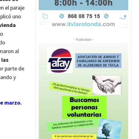
n el paraje
plicó uno
vienda
do
- Publicidad -
odo
amaron al
 las
or parte de
pando y
de marzo.