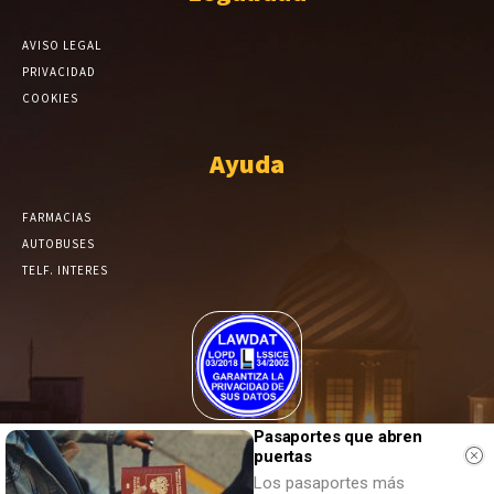
AVISO LEGAL
PRIVACIDAD
COOKIES
Ayuda
FARMACIAS
AUTOBUSES
TELF. INTERES
El Periódico de Yecla alcanza un grado más de compromiso en el
Pasaportes que abren
puertas
tratamiento de sus datos.
Los pasaportes más