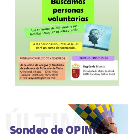
ÚLTIMO
Sondeo de OPINIÓN