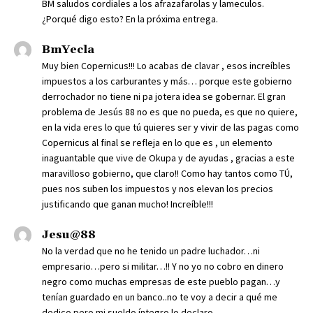
BM saludos cordiales a los afrazafarolas y lameculos.
¿Porqué digo esto? En la próxima entrega.
BmYecla
Muy bien Copernicus!!! Lo acabas de clavar , esos increíbles
impuestos a los carburantes y más… porque este gobierno
derrochador no tiene ni pa jotera idea se gobernar. El gran
problema de Jesús 88 no es que no pueda, es que no quiere,
en la vida eres lo que tú quieres ser y vivir de las pagas como
Copernicus al final se refleja en lo que es , un elemento
inaguantable que vive de Okupa y de ayudas , gracias a este
maravilloso gobierno, que claro!! Como hay tantos como TÚ,
pues nos suben los impuestos y nos elevan los precios
justificando que ganan mucho! Increíble!!!
Jesu@88
No la verdad que no he tenido un padre luchador…ni
empresario…pero si militar…!! Y no yo no cobro en dinero
negro como muchas empresas de este pueblo pagan…y
tenían guardado en un banco..no te voy a decir a qué me
dedico pero mi sueldo íntegro lo declaro…