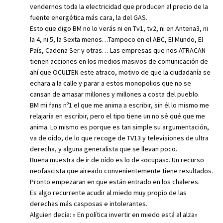
vendernos toda la electricidad que producen al precio de la
fuente energética más cara, la del GAS.
Esto que digo BM no lo verás ni en Tv1, tv2, ni en Antena3, ni
la 4, ni 5, la Sexta menos…Tampoco en el ABC, El Mundo, El
País, Cadena Ser y otras… Las empresas que nos ATRACAN
tienen acciones en los medios masivos de comunicación de
ahí que OCULTEN este atraco, motivo de que la ciudadanía se
echara a la calle y parar a estos monopolios que no se
cansan de amasar millones y millones a costa del pueblo.
BM mi fans nº1 el que me anima a escribir, sin él lo mismo me
relajaría en escribir, pero el tipo tiene un no sé qué que me
anima. Lo mismo es porque es tan simple su argumentación,
va de oído, de lo que recoge de TV13 y televisiones de ultra
derecha, y alguna generalista que se llevan poco.
Buena muestra de ir de oído es lo de «ocupas». Un recurso
neofascista que aireado convenientemente tiene resultados.
Pronto empezaran en que están entrado en los chaleres.
Es algo recurrente acudir al miedo muy propio de las
derechas más casposas e intolerantes.
Alguien decía: » En política invertir en miedo está al alza»