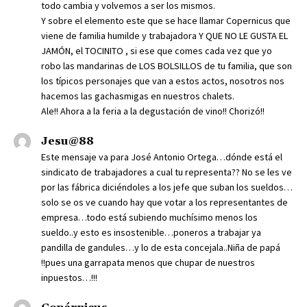
todo cambia y volvemos a ser los mismos.
Y sobre el elemento este que se hace llamar Copernicus que
viene de familia humilde y trabajadora Y QUE NO LE GUSTA EL
JAMÓN, el TOCINITO , si ese que comes cada vez que yo
robo las mandarinas de LOS BOLSILLOS de tu familia, que son
los típicos personajes que van a estos actos, nosotros nos
hacemos las gachasmigas en nuestros chalets.
Ale!! Ahora a la feria a la degustación de vino!! Chorizó!!
Jesu@88
Este mensaje va para José Antonio Ortega…dónde está el
sindicato de trabajadores a cual tu representa?? No se les ve
por las fábrica diciéndoles a los jefe que suban los sueldos…
solo se os ve cuando hay que votar a los representantes de
empresa…todo está subiendo muchísimo menos los
sueldo..y esto es insostenible…poneros a trabajar ya
pandilla de gandules…y lo de esta concejala..Niña de papá
!!pues una garrapata menos que chupar de nuestros
inpuestos…!!!