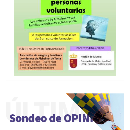
ÚLTIMO
Sondeo de OPINIÓN