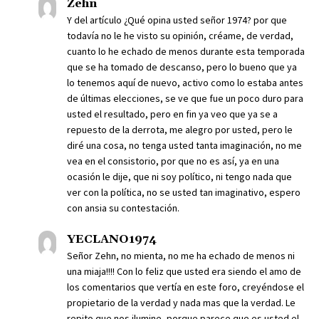
Zehn
Y del artículo ¿Qué opina usted señor 1974? por que
todavía no le he visto su opinión, créame, de verdad,
cuanto lo he echado de menos durante esta temporada
que se ha tomado de descanso, pero lo bueno que ya
lo tenemos aquí de nuevo, activo como lo estaba antes
de últimas elecciones, se ve que fue un poco duro para
usted el resultado, pero en fin ya veo que ya se a
repuesto de la derrota, me alegro por usted, pero le
diré una cosa, no tenga usted tanta imaginación, no me
vea en el consistorio, por que no es así, ya en una
ocasión le dije, que ni soy político, ni tengo nada que
ver con la política, no se usted tan imaginativo, espero
con ansia su contestación.
YECLANO1974
Señor Zehn, no mienta, no me ha echado de menos ni
una miaja!!!! Con lo feliz que usted era siendo el amo de
los comentarios que vertía en este foro, creyéndose el
propietario de la verdad y nada mas que la verdad. Le
repito que nos ilumine, porque parece que es usted el