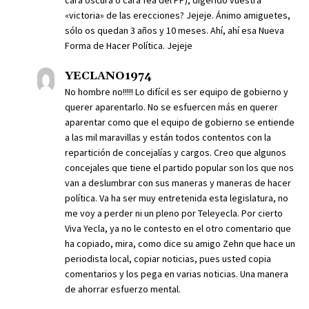
cara oscura o cara fea del PP), digerido vuestra
«victoria» de las erecciones? Jejeje. Ánimo amiguetes,
sólo os quedan 3 años y 10 meses. Ahí, ahí esa Nueva
Forma de Hacer Política. Jejeje
YECLANO1974
No hombre no!!!!! Lo difícil es ser equipo de gobierno y
querer aparentarlo. No se esfuercen más en querer
aparentar como que el equipo de gobierno se entiende
a las mil maravillas y están todos contentos con la
repartición de concejalías y cargos. Creo que algunos
concejales que tiene el partido popular son los que nos
van a deslumbrar con sus maneras y maneras de hacer
política. Va ha ser muy entretenida esta legislatura, no
me voy a perder ni un pleno por Teleyecla. Por cierto
Viva Yecla, ya no le contesto en el otro comentario que
ha copiado, mira, como dice su amigo Zehn que hace un
periodista local, copiar noticias, pues usted copia
comentarios y los pega en varias noticias. Una manera
de ahorrar esfuerzo mental.