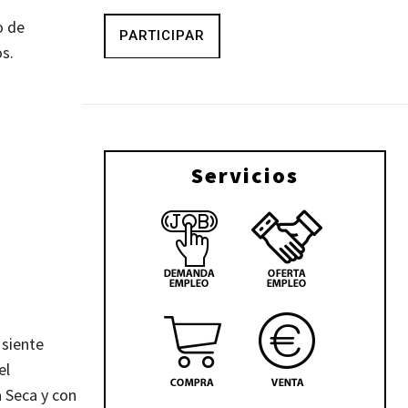
o de
PARTICIPAR
os.
Servicios
 siente
el
 Seca y con