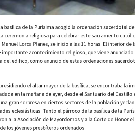
 basílica de la Purísima acogió la ordenación sacerdotal de
La ceremonia religiosa para celebrar este sacramento católic
anuel Lorca Planes, se inicio a las 11 horas. El interior de la
 importante acontecimiento religioso, que viene anunciado 
a del edifico, como anuncio de estas ordenaciones sacerdot
residiendo el altar mayor de la basílica, se encontraba la i
ladada en la mañana de ayer, desde el Santuario del Castillo 
una gran sorpresa en ciertos sectores de la población yeclan
des eclesiásticas. Tanto el párroco de la basílica de la Purí
eron a la Asociación de Mayordomos y a la Corte de Honor el
n de los jóvenes presbíteros ordenados.