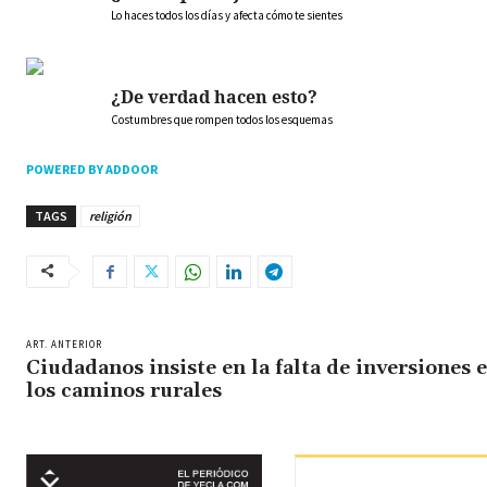
Lo haces todos los días y afecta cómo te sientes
¿De verdad hacen esto?
Costumbres que rompen todos los esquemas
POWERED BY ADDOOR
TAGS
religión
ART. ANTERIOR
Ciudadanos insiste en la falta de inversiones 
los caminos rurales