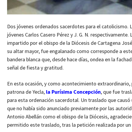
Dos jóvenes ordenados sacerdotes para el catolicismo. La
jóvenes Carlos Casero Pérez y J. G. N. respectivamente. 
impartido por el obispo de la Diócesis de Cartagena José M
su altar mayor, fue engalanado como corresponde a este
bandera blanca que, desde hace días, ondea en la fachad
señal de fiesta y gratitud.
En esta ocasión, y como acontecimiento extraordinario, p
patrona de Yecla,
la Purísima Concepción
, que fue tras
para esta ordenación sacerdotal. Un traslado que causó 
que no había sido anunciado previamente por las autorida
Antonio Abellán como el obispo de la Diócesis, agradeci
permitido este traslado, tras la petición realizada por u