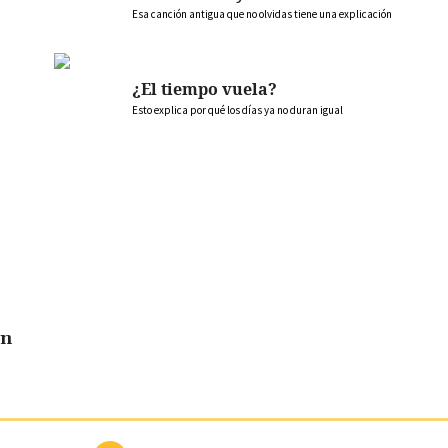
Esa canción antigua que no olvidas tiene una explicación
¿El tiempo vuela?
Esto explica por qué los días ya no duran igual
en