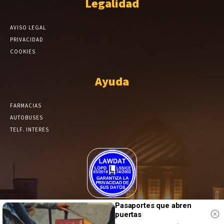
Legalidad
AVISO LEGAL
PRIVACIDAD
COOKIES
Ayuda
FARMACIAS
AUTOBUSES
TELF. INTERES
El Periódico de Yecla alcanza un grado más de compromiso en el
Pasaportes que abren
tratamiento de sus datos.
puertas