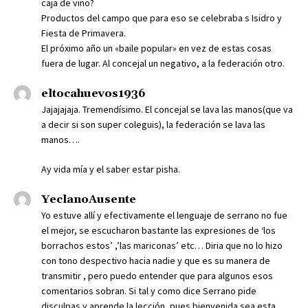
caja de vino?
Productos del campo que para eso se celebraba s Isidro y
Fiesta de Primavera.
El próximo año un «baile popular» en vez de estas cosas
fuera de lugar. Al concejal un negativo, a la federación otro.
eltocahuevos1936
Jajajajaja. Tremendísimo. El concejal se lava las manos(que va
a decir si son super coleguis), la federación se lava las
manos….
Ay vida mía y el saber estar pisha.
YeclanoAusente
Yo estuve allí y efectivamente el lenguaje de serrano no fue
el mejor, se escucharon bastante las expresiones de ‘los
borrachos estos’ ,’las mariconas’ etc… Diria que no lo hizo
con tono despectivo hacia nadie y que es su manera de
transmitir , pero puedo entender que para algunos esos
comentarios sobran. Si tal y como dice Serrano pide
disculpas y aprende la lección, pues bienvenida sea esta