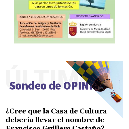
ÚLTIMO
Sondeo de OPINIÓN
¿Cree que la Casa de Cultura
debería llevar el nombre de
Francisco Guillem Castaño?