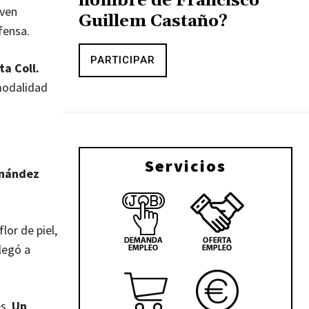
nombre de Francisco
oven
Guillem Castaño?
fensa.
PARTICIPAR
a Coll.
 modalidad
Servicios
rnández
lor de piel,
llegó a
s.
Un