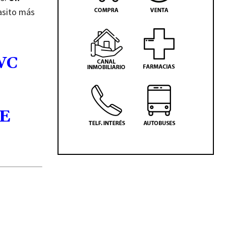
pasito más
WC
DE