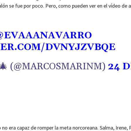
alón se fue por poco. Pero, como pueden ver en el vídeo de a
@EVAAANAVARRO
TER.COM/DVNYJZVBQE
🎄 (@MARCOSMARINM)
24 
ero no era capaz de romper la meta norcoreana. Salma, Irene,