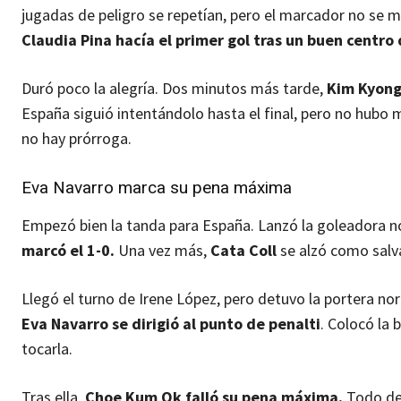
jugadas de peligro se repetían, pero el marcador no se m
Claudia Pina hacía el primer gol tras un buen centro
Duró poco la alegría. Dos minutos más tarde,
Kim Kyong 
España siguió intentándolo hasta el final, pero no hubo m
no hay prórroga.
Eva Navarro marca su pena máxima
Empezó bien la tanda para España. Lanzó la goleadora n
marcó el 1-0.
Una vez más,
Cata Coll
se alzó como salva
Llegó el turno de Irene López, pero detuvo la portera norc
Eva Navarro se dirigió al punto de penalti
. Colocó la 
tocarla.
Tras ella,
Choe Kum Ok falló su pena máxima.
Todo dep