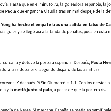
ovía. Hasta que en el minuto 72, la goleadora española, la j
 de Paola
que engancha Claudia tras un mal despeje de la de
Yong ha hecho el empate tras una salida en falso de Cat
ás goles y se llegó así a la tanda de penaltis, pues en esta
orcoreana y detuvo la portera española. Después,
Paola He
dora tras detener el segundo disparo de las asiáticas.
oreana. Y después Ri Sin Ok marcó el 1-1. Con los nervios a f
bola y la
metió junto al palo
, a pesar de que la portera rival 
endía de Nerea. Si marcaba, España se metía en semifinale