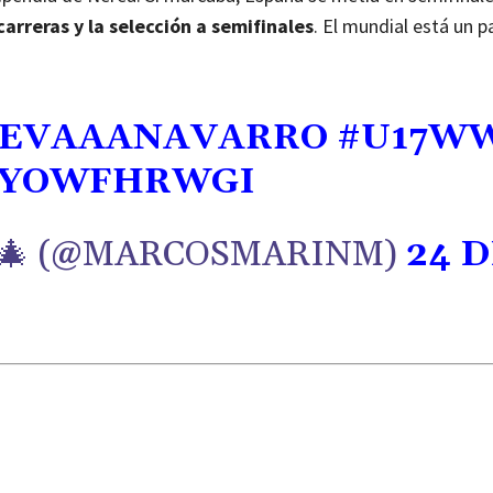
arreras y la selección a semifinales
. El mundial está un 
EVAAANAVARRO
#U17W
HYOWFHRWGI
🎄 (@MARCOSMARINM)
24 