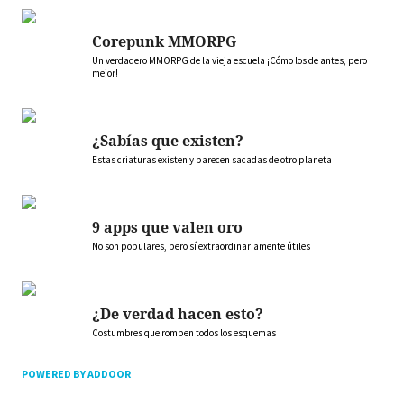
Corepunk MMORPG
Un verdadero MMORPG de la vieja escuela ¡Cómo los de antes, pero
mejor!
¿Sabías que existen?
Estas criaturas existen y parecen sacadas de otro planeta
9 apps que valen oro
No son populares, pero sí extraordinariamente útiles
¿De verdad hacen esto?
Costumbres que rompen todos los esquemas
POWERED BY ADDOOR