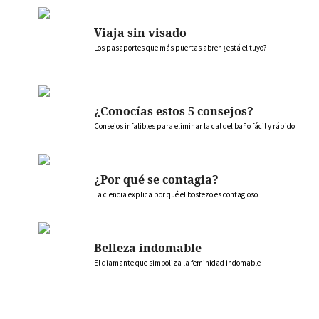
Viaja sin visado
Los pasaportes que más puertas abren ¿está el tuyo?
¿Conocías estos 5 consejos?
Consejos infalibles para eliminar la cal del baño fácil y rápido
¿Por qué se contagia?
La ciencia explica por qué el bostezo es contagioso
Belleza indomable
El diamante que simboliza la feminidad indomable