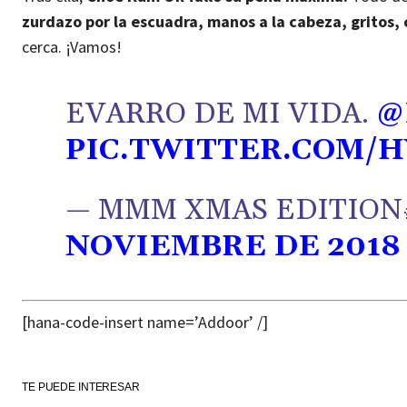
zurdazo por la escuadra, manos a la cabeza, gritos, c
cerca. ¡Vamos!
EVARRO DE MI VIDA.
@
PIC.TWITTER.COM/
— MMM XMAS EDITION
NOVIEMBRE DE 2018
[hana-code-insert name=’Addoor’ /]
TE PUEDE INTERESAR