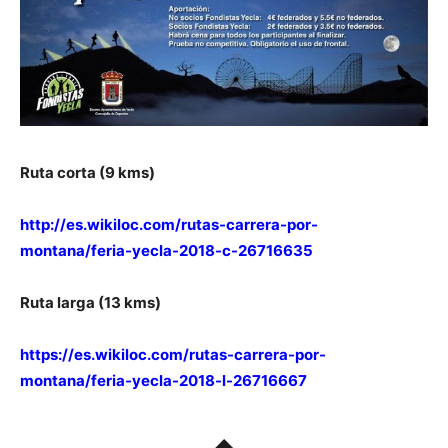
Ruta corta (9 kms)
http://es.wikiloc.com/rutas-carrera-por-
montana/feria-yecla-2018-c-26716635
Ruta larga (13 kms)
https://es.wikiloc.com/rutas-carrera-por-
montana/feria-yecla-2018-l-26716667