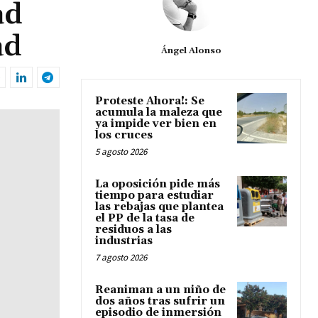
ad
ad
Ángel Alonso
Proteste Ahora!: Se
acumula la maleza que
ya impide ver bien en
los cruces
5 agosto 2026
La oposición pide más
tiempo para estudiar
las rebajas que plantea
el PP de la tasa de
residuos a las
industrias
7 agosto 2026
Reaniman a un niño de
dos años tras sufrir un
episodio de inmersión