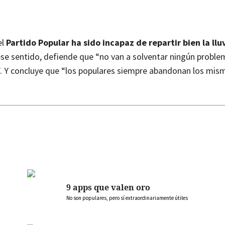
el
Partido Popular ha sido incapaz de repartir bien la llu
 ese sentido, defiende que “no van a solventar ningún proble
uo”. Y concluye que “los populares siempre abandonan los mis
9 apps que valen oro
No son populares, pero sí extraordinariamente útiles