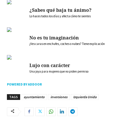
¿Sabes qué baja tu ánimo?
Lo haces todos los días y afecta cómo te sientes
No es tu imaginación
¿Ves caras en enchufes, coches o nubes? Tiene explicación
Lujo con carácter
Una joya para mujeres que no piden permiso
POWERED BY ADDOOR
TAGS
ayuntamiento
inversiones
Izquierda Unida