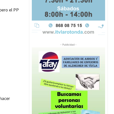
pero el PP
- Publicidad -
 hacer