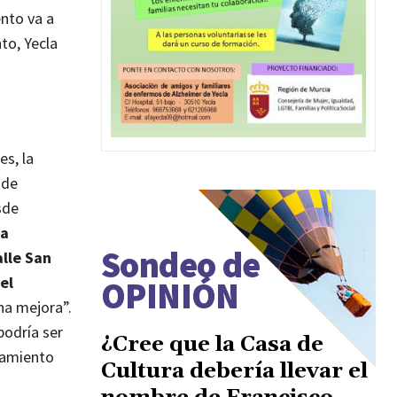
nto va a
nto, Yecla
es, la
 de
sde
la
Sondeo de
alle San
el
OPINIÓN
na mejora”.
podría ser
¿Cree que la Casa de
oramiento
Cultura debería llevar el