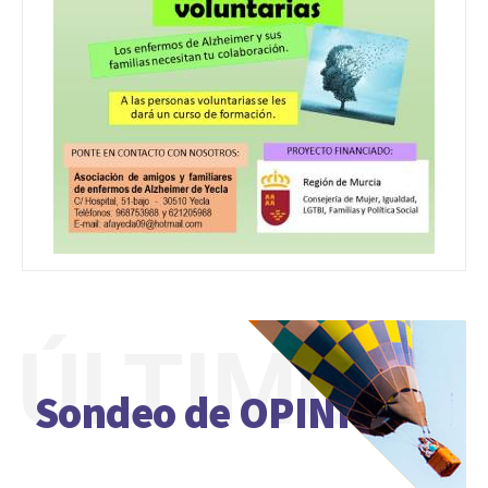
ÚLTIMO
Sondeo de OPINIÓN