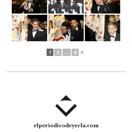
1
2
...
9
►
elperiodicodeyecla.com