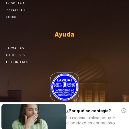
AVISO LEGAL
PRIVACIDAD
COOKIES
Ayuda
FARMACIAS
AUTOBUSES
TELF. INTERES
El Periódico de Yecla alcanza un grado más de compromiso en el
tratamiento de sus datos.
¿Por qué se contagia?
La ciencia explica por qué
el bostezo es contagioso