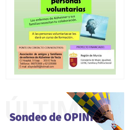
ÚLTIMO
Sondeo de OPINIÓN