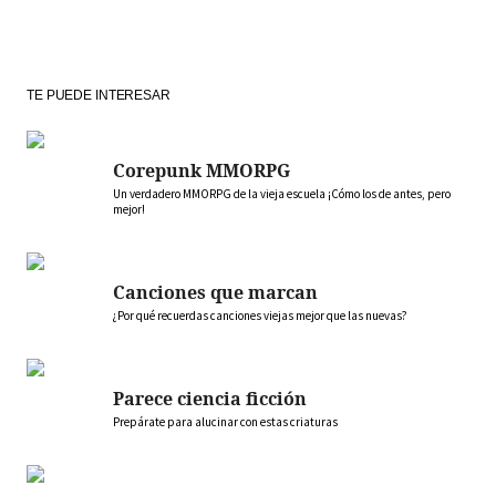
TE PUEDE INTERESAR
Corepunk MMORPG
Un verdadero MMORPG de la vieja escuela ¡Cómo los de antes, pero
mejor!
Canciones que marcan
¿Por qué recuerdas canciones viejas mejor que las nuevas?
Parece ciencia ficción
Prepárate para alucinar con estas criaturas