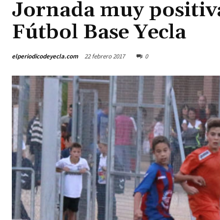
Jornada muy positiva
Fútbol Base Yecla
elperiodicodeyecla.com
22 febrero 2017
0