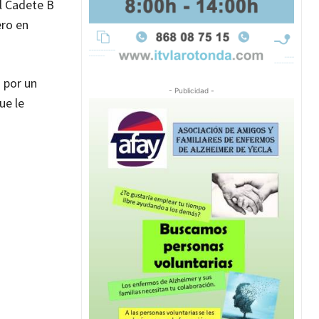
el Cadete B
ero en
ó por un
- Publicidad -
ue le