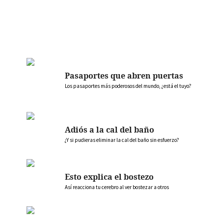
Pasaportes que abren puertas
Los pasaportes más poderosos del mundo, ¿está el tuyo?
Adiós a la cal del baño
¿Y si pudieras eliminar la cal del baño sin esfuerzo?
Esto explica el bostezo
Así reacciona tu cerebro al ver bostezar a otros