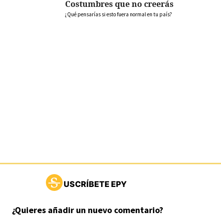
Costumbres que no creerás
¿Qué pensarías si esto fuera normal en tu país?
USCRÍBETE EPY
¿Quieres añadir un nuevo comentario?