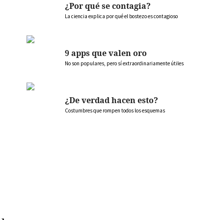
¿Por qué se contagia?
La ciencia explica por qué el bostezo es contagioso
9 apps que valen oro
No son populares, pero sí extraordinariamente útiles
¿De verdad hacen esto?
Costumbres que rompen todos los esquemas