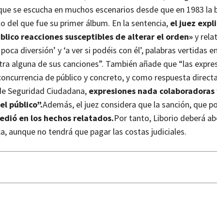
, que se escucha en muchos escenarios desde que en 1983 la
ulo del que fue su primer álbum.
En la sentencia,
el juez expl
ico reacciones susceptibles de alterar el orden»
y rela
ca diversión’ y ‘a ver si podéis con él’, palabras vertidas e
tra alguna de sus canciones”.
También añade que “las expre
oncurrencia de público y concreto, y como respuesta directa
y de Seguridad Ciudadana,
expresiones nada colaboradoras
l público”.
Además, el juez considera que la sanción, que p
edió en los hechos relatados.
Por tanto, Liborio deberá ab
ica, aunque no tendrá que pagar las costas judiciales.