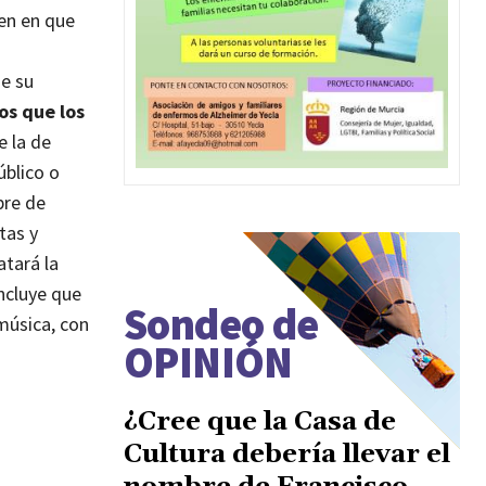
en en que
e su
os que los
e la de
úblico o
bre de
tas y
atará la
ncluye que
Sondeo de
música, con
OPINIÓN
¿Cree que la Casa de
Cultura debería llevar el