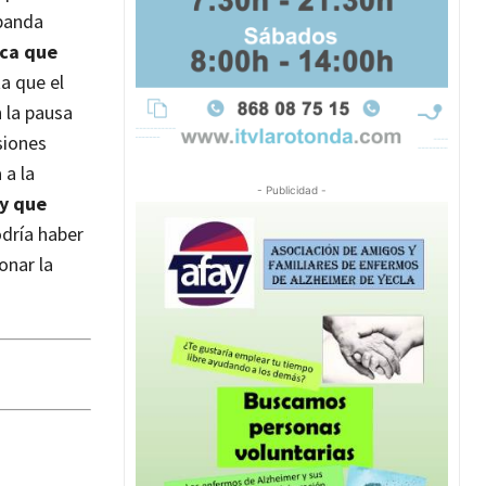
 banda
ica que
ta que el
n la pausa
siones
 a la
- Publicidad -
 y que
odría haber
onar la