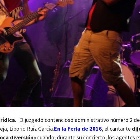
rídica.
El juzgado contencioso administrativo número 2 de
ja, Liborio Ruiz García.
En la Feria de 2016
, el cantante
dij
poca diversión»
cuando, durante su concierto, los agentes e