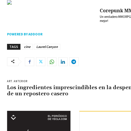
Corepunk M
Un verdadero MMORPG de
mejor!
POWERED BY ADDOOR
TAGS
cine
Laurel Canyon
ART. ANTERIOR
Los ingredientes imprescindibles en la despe
de un repostero casero