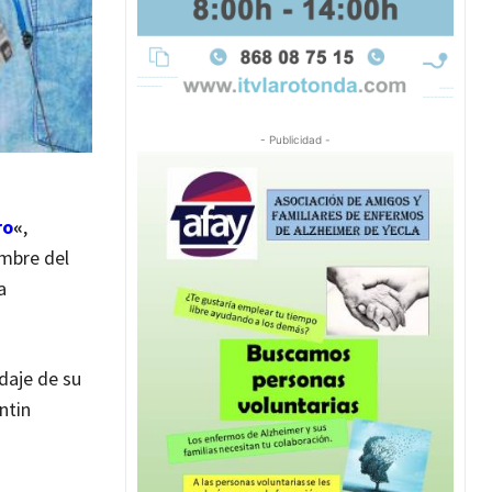
- Publicidad -
ro
«
,
ombre del
a
odaje de su
entin