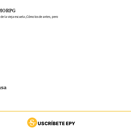
MORPG
 la vieja escuela ¡Cómo los de antes, pero
nsa
USCRÍBETE EPY