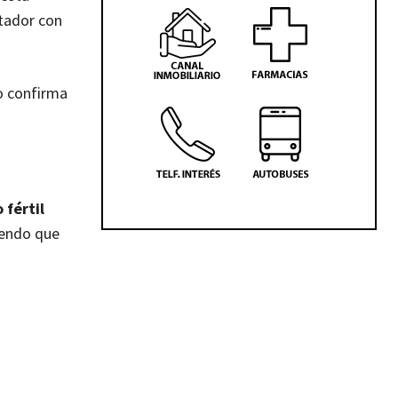
tador con
o confirma
 fértil
iendo que