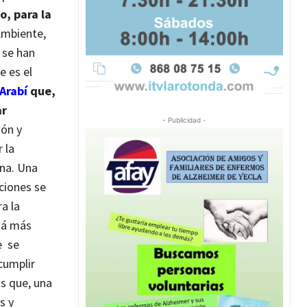
, para la
Ambiente,
 se han
e es el
Arabí
que,
ar
- Publicidad -
ión y
 la
ona. Una
ciones se
a la
izá más
e se
cumplir
s que, una
s y