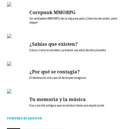
Corepunk MMORPG
Un verdadero MMORPG de la vieja escuela ¡Cómo los de antes, pero
mejor!
¿Sabías que existen?
Estas criaturas existen y parecen sacadas de otro planeta
¿Por qué se contagia?
El bostezo es más social de lo que imaginas
Tu memoria y la música
Esa canción antigua que no olvidas tiene una explicación
POWERED BY ADDOOR