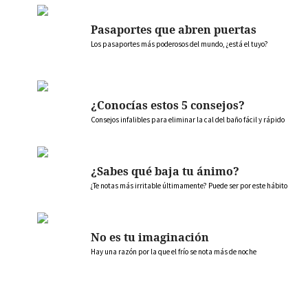
Pasaportes que abren puertas
Los pasaportes más poderosos del mundo, ¿está el tuyo?
¿Conocías estos 5 consejos?
Consejos infalibles para eliminar la cal del baño fácil y rápido
¿Sabes qué baja tu ánimo?
¿Te notas más irritable últimamente? Puede ser por este hábito
No es tu imaginación
Hay una razón por la que el frío se nota más de noche