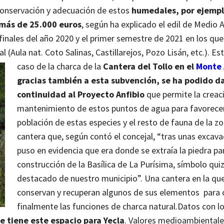
conservación y adecuación de estos
humedales, por ejemplo
 más de 25.000 euros
, según ha explicado el edil de Medio 
finales del año 2020 y el primer semestre de 2021 en los que
(Aula nat. Coto Salinas, Castillarejos, Pozo Lisán, etc.).
Est
caso de la charca de la
Cantera del Tollo en el
Monte 
gracias también a esta subvención, se ha podido d
continuidad al Proyecto Anfibio
que permite la creac
mantenimiento de estos puntos de agua para favorecer
población de estas especies y el resto de fauna de la z
cantera que, según contó el concejal, “tras unas excava
puso en evidencia que era donde se extraía la piedra par
construcción de la Basílica de La Purísima, símbolo qu
destacado de nuestro municipio”. Una cantera en la qu
conservan y recuperan algunos de sus elementos para 
finalmente las funciones de charca natural.
Datos con lo
e tiene este espacio para Yecla
. Valores medioambientale