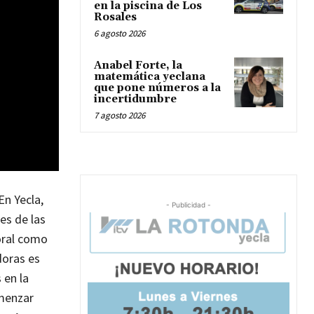
en la piscina de Los
Rosales
6 agosto 2026
Anabel Forte, la
matemática yeclana
que pone números a la
incertidumbre
7 agosto 2026
En Yecla,
- Publicidad -
es de las
oral como
oras es
 en la
omenzar