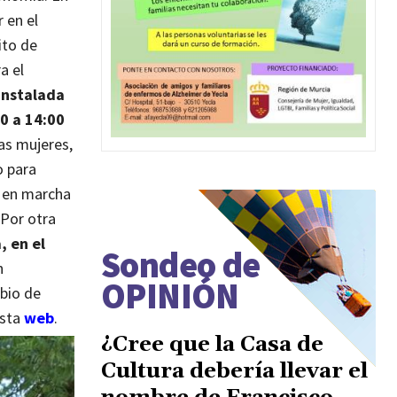
r en el
ito de
a el
instalada
00 a 14:00
as mujeres,
o para
r en marcha
Por otra
, en el
Sondeo de
n
OPINIÓN
mbio de
esta
web
.
¿Cree que la Casa de
Cultura debería llevar el