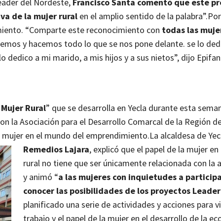
Leader del Nordeste,
Francisco Santa comentó que este pr
va de la mujer rural
en el amplio sentido de la palabra”.
Por
imiento. “Comparte este reconocimiento con
todas las muje
os y hacemos todo lo que se nos pone delante. se lo ded
 dedico a mi marido, a mis hijos y a sus nietos”, dijo Epifan
Mujer Rural
” que se desarrolla en Yecla durante esta sema
con la Asociación para el Desarrollo Comarcal de la Región d
a mujer en el mundo del emprendimiento.
La alcaldesa de Yec
Remedios Lajara
, explicó que el papel de la mujer en
rural no tiene que ser únicamente relacionada con la a
y animó “
a las mujeres con inquietudes a participa
conocer las posibilidades de los proyectos Leade
planificado una serie de actividades y acciones para vis
trabajo y el papel de la mujer en el desarrollo de la e