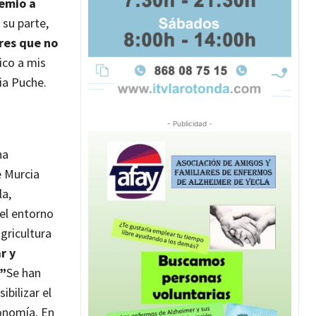
emio a
 su parte,
res que no
ico a mis
ia Puche.
- Publicidad -
na
e Murcia
la,
 el entorno
gricultura
r y
r”
Se han
ibilizar el
conomía. En