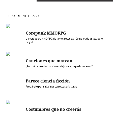
TE PUEDE INTERESAR
Corepunk MMORPG
Un verdadero MMORPG de la vieja escuela ¡Cómo los de antes, pero
mejor!
Canciones que marcan
¿Por qué recuerdas canciones viejas mejor que las nuevas?
Parece ciencia ficción
Prepárate para alucinar con estas criaturas
Costumbres que no creerás