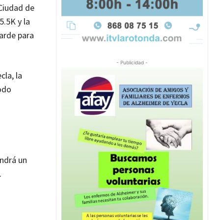
 Ciudad de
5.5K y la
tarde para
- Publicidad -
la, la
modo
endrá un
.