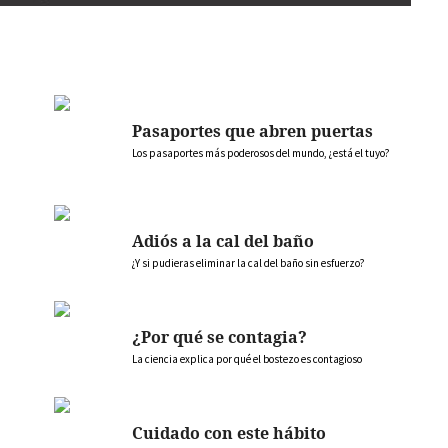
Pasaportes que abren puertas
Los pasaportes más poderosos del mundo, ¿está el tuyo?
Adiós a la cal del baño
¿Y si pudieras eliminar la cal del baño sin esfuerzo?
¿Por qué se contagia?
La ciencia explica por qué el bostezo es contagioso
Cuidado con este hábito