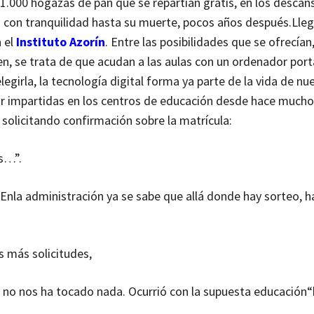
 1.000 hogazas de pan que se repartían gratis, en los descan
o con tranquilidad hasta su muerte, pocos años después.
Lleg
n el
Instituto Azorín
. Entre las posibilidades que se ofrecían
en, se trata de que acudan a las aulas con un ordenador portá
girla, la tecnología digital forma ya parte de la vida de nue
star impartidas en los centros de educación desde hace much
 solicitando confirmación sobre la matrícula:
s…”.
En
la administración ya se sabe que allá donde hay sorteo, ha
 más solicitudes,
 no nos ha tocado nada. Ocurrió con la supuesta educación
“