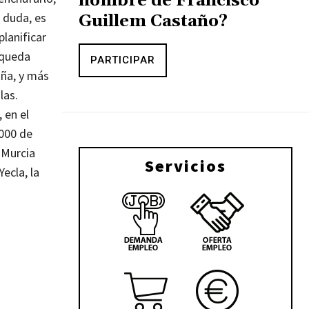
nombre de Francisco
 duda, es
Guillem Castaño?
lanificar
 queda
PARTICIPAR
aña, y más
las.
 en el
.000 de
 Murcia
Servicios
ecla, la