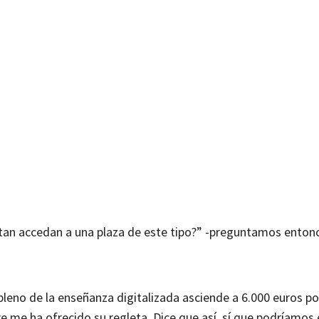
itan accedan a una plaza de este tipo?” -preguntamos entonc
pleno de la enseñanza digitalizada asciende a 6.000 euros por
 me ha ofrecido su regleta. Dice que así, sí que podríamos 