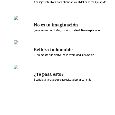
Consejos infalibles para eliminar la cal del baño fácil y rápido
No es tu imaginación
¿Ves caras en enchufes, coches o nubes? Tiene explicación
Belleza indomable
El diamante que simboliza la feminidad indomable
¿Te pasa esto?
6 señales claras de que necesitas descansar más