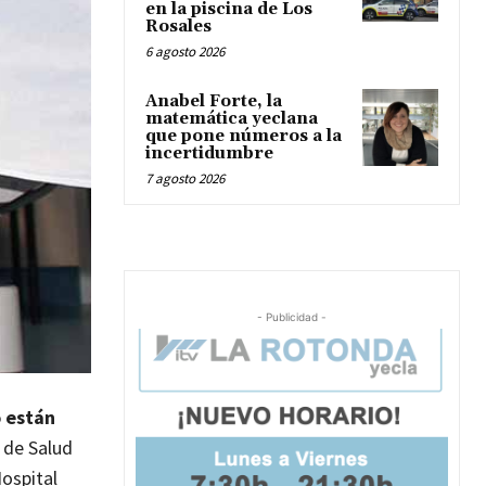
en la piscina de Los
Rosales
6 agosto 2026
Anabel Forte, la
matemática yeclana
que pone números a la
incertidumbre
7 agosto 2026
- Publicidad -
o están
 de Salud
Hospital