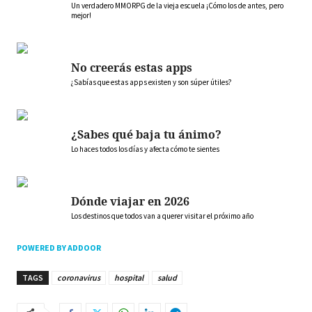
Un verdadero MMORPG de la vieja escuela ¡Cómo los de antes, pero
mejor!
No creerás estas apps
¿Sabías que estas apps existen y son súper útiles?
¿Sabes qué baja tu ánimo?
Lo haces todos los días y afecta cómo te sientes
Dónde viajar en 2026
Los destinos que todos van a querer visitar el próximo año
POWERED BY ADDOOR
TAGS
coronavirus
hospital
salud