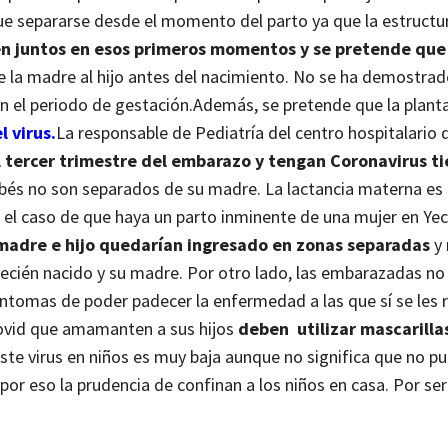
 que separarse desde el momento del parto ya que la estructu
n juntos en esos primeros momentos y se pretende que 
e la madre al hijo antes del nacimiento. No se ha demostrad
n el periodo de gestación.
Además, se pretende que la planta
l virus.
La responsable de Pediatría del centro hospitalario d
l tercer trimestre del embarazo y tengan Coronavirus t
bebés no son separados de su madre. La lactancia materna e
 el caso de que haya un parto inminente de una mujer en Yec
madre e hijo quedarían ingresado en zonas separadas
y 
recién nacido y su madre.
Por otro lado, las embarazadas no
ntomas de poder padecer la enfermedad a las que sí se les r
vid que amamanten a sus hijos
deben utilizar mascarillas
este virus en niños es muy baja aunque no significa que no p
por eso la prudencia de confinan a los niños en casa. Por se