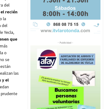
ra del
el recién
o la
 del
e Yecla,
ienen que
- Publicidad -
s más
la o
no se
 están
ealizan las
 y el
uedan
r prudente