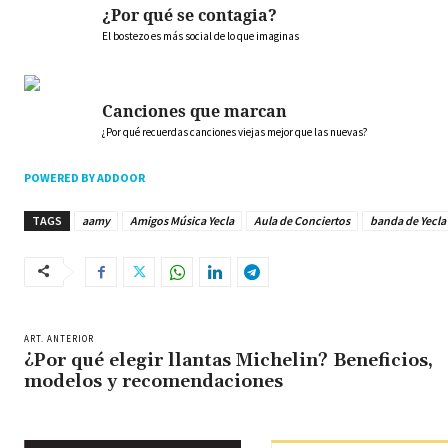
¿Por qué se contagia?
El bostezo es más social de lo que imaginas
Canciones que marcan
¿Por qué recuerdas canciones viejas mejor que las nuevas?
POWERED BY ADDOOR
TAGS
aamy
Amigos Música Yecla
Aula de Conciertos
banda de Yecla
ART. ANTERIOR
¿Por qué elegir llantas Michelin? Beneficios,
modelos y recomendaciones