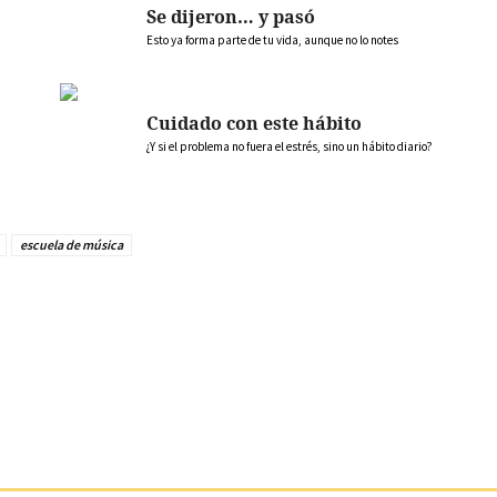
Se dijeron… y pasó
Esto ya forma parte de tu vida, aunque no lo notes
Cuidado con este hábito
¿Y si el problema no fuera el estrés, sino un hábito diario?
escuela de música