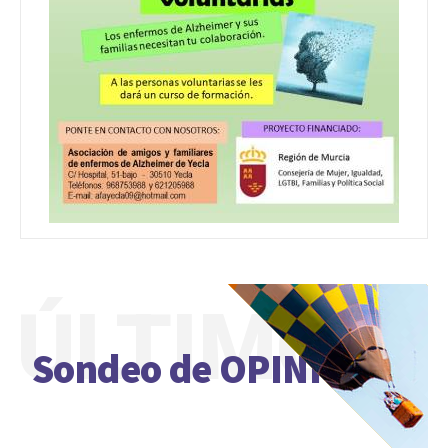
ÚLTIMO
Sondeo de OPINIÓN