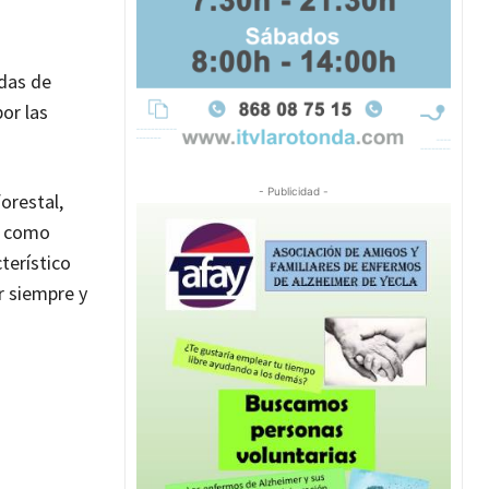
idas de
or las
- Publicidad -
orestal,
n, como
terístico
r siempre y