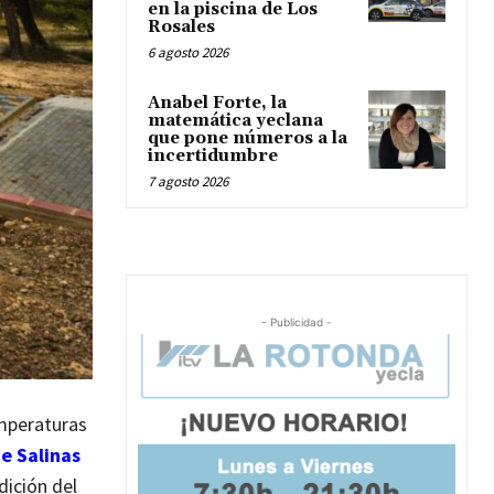
en la piscina de Los
Rosales
6 agosto 2026
Anabel Forte, la
matemática yeclana
que pone números a la
incertidumbre
7 agosto 2026
- Publicidad -
emperaturas
de Salinas
dición del