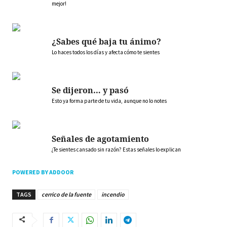
mejor!
¿Sabes qué baja tu ánimo?
Lo haces todos los días y afecta cómo te sientes
Se dijeron… y pasó
Esto ya forma parte de tu vida, aunque no lo notes
Señales de agotamiento
¿Te sientes cansado sin razón? Estas señales lo explican
POWERED BY ADDOOR
TAGS
cerrico de la fuente
incendio