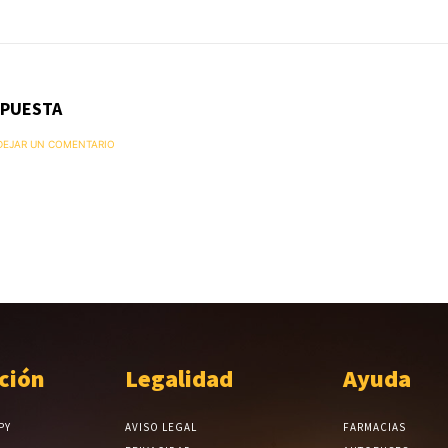
SPUESTA
 DEJAR UN COMENTARIO
ción
Legalidad
Ayuda
PY
AVISO LEGAL
FARMACIAS