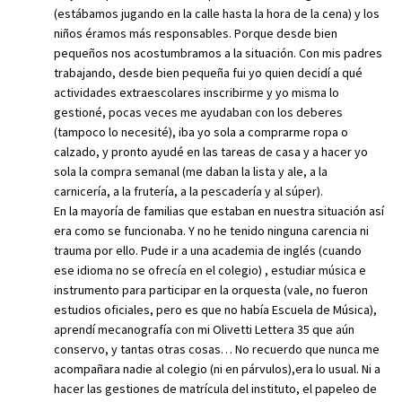
(estábamos jugando en la calle hasta la hora de la cena) y los
niños éramos más responsables. Porque desde bien
pequeños nos acostumbramos a la situación. Con mis padres
trabajando, desde bien pequeña fui yo quien decidí a qué
actividades extraescolares inscribirme y yo misma lo
gestioné, pocas veces me ayudaban con los deberes
(tampoco lo necesité), iba yo sola a comprarme ropa o
calzado, y pronto ayudé en las tareas de casa y a hacer yo
sola la compra semanal (me daban la lista y ale, a la
carnicería, a la frutería, a la pescadería y al súper).
En la mayoría de familias que estaban en nuestra situación así
era como se funcionaba. Y no he tenido ninguna carencia ni
trauma por ello. Pude ir a una academia de inglés (cuando
ese idioma no se ofrecía en el colegio) , estudiar música e
instrumento para participar en la orquesta (vale, no fueron
estudios oficiales, pero es que no había Escuela de Música),
aprendí mecanografía con mi Olivetti Lettera 35 que aún
conservo, y tantas otras cosas… No recuerdo que nunca me
acompañara nadie al colegio (ni en párvulos),era lo usual. Ni a
hacer las gestiones de matrícula del instituto, el papeleo de