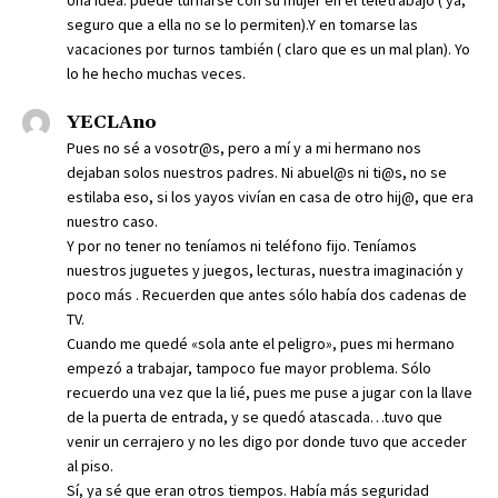
Una idea: puede turnarse con su mujer en el teletrabajo ( ya,
seguro que a ella no se lo permiten).Y en tomarse las
vacaciones por turnos también ( claro que es un mal plan). Yo
lo he hecho muchas veces.
YECLAno
Pues no sé a vosotr@s, pero a mí y a mi hermano nos
dejaban solos nuestros padres. Ni abuel@s ni ti@s, no se
estilaba eso, si los yayos vivían en casa de otro hij@, que era
nuestro caso.
Y por no tener no teníamos ni teléfono fijo. Teníamos
nuestros juguetes y juegos, lecturas, nuestra imaginación y
poco más . Recuerden que antes sólo había dos cadenas de
TV.
Cuando me quedé «sola ante el peligro», pues mi hermano
empezó a trabajar, tampoco fue mayor problema. Sólo
recuerdo una vez que la lié, pues me puse a jugar con la llave
de la puerta de entrada, y se quedó atascada…tuvo que
venir un cerrajero y no les digo por donde tuvo que acceder
al piso.
Sí, ya sé que eran otros tiempos. Había más seguridad