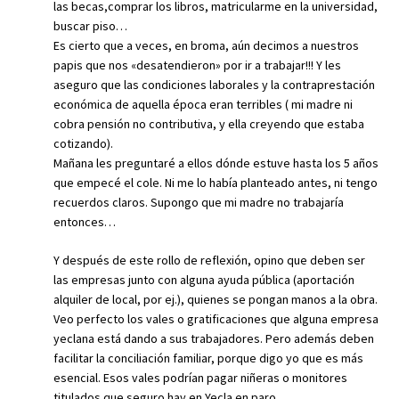
las becas,comprar los libros, matricularme en la universidad,
buscar piso…
Es cierto que a veces, en broma, aún decimos a nuestros
papis que nos «desatendieron» por ir a trabajar!!! Y les
aseguro que las condiciones laborales y la contraprestación
económica de aquella época eran terribles ( mi madre ni
cobra pensión no contributiva, y ella creyendo que estaba
cotizando).
Mañana les preguntaré a ellos dónde estuve hasta los 5 años
que empecé el cole. Ni me lo había planteado antes, ni tengo
recuerdos claros. Supongo que mi madre no trabajaría
entonces…
Y después de este rollo de reflexión, opino que deben ser
las empresas junto con alguna ayuda pública (aportación
alquiler de local, por ej.), quienes se pongan manos a la obra.
Veo perfecto los vales o gratificaciones que alguna empresa
yeclana está dando a sus trabajadores. Pero además deben
facilitar la conciliación familiar, porque digo yo que es más
esencial. Esos vales podrían pagar niñeras o monitores
titulados que seguro hay en Yecla en paro.