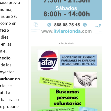
paso previo
onomía,
enas un 2%
, como en
ficio
 diez
 en las
- Publicidad -
a el
 medio
 de las
royectos:
 parkour en
rte, se
ad.
La
 basuras o
de proponer