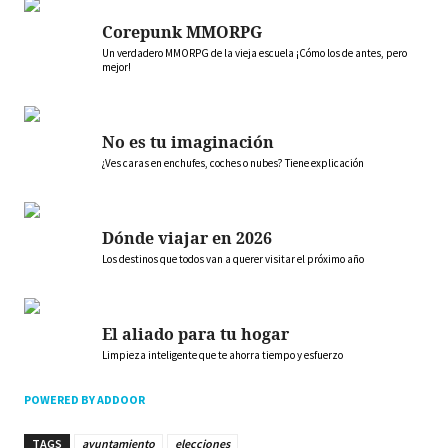
Corepunk MMORPG
Un verdadero MMORPG de la vieja escuela ¡Cómo los de antes, pero
mejor!
No es tu imaginación
¿Ves caras en enchufes, coches o nubes? Tiene explicación
Dónde viajar en 2026
Los destinos que todos van a querer visitar el próximo año
El aliado para tu hogar
Limpieza inteligente que te ahorra tiempo y esfuerzo
POWERED BY ADDOOR
TAGS
ayuntamiento
elecciones