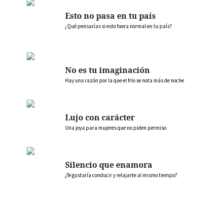
Esto no pasa en tu país
¿Qué pensarías si esto fuera normal en tu país?
No es tu imaginación
Hay una razón por la que el frío se nota más de noche
Lujo con carácter
Una joya para mujeres que no piden permiso
Silencio que enamora
¿Te gustaría conducir y relajarte al mismo tiempo?