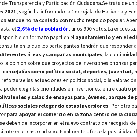
 de Transparencia y Participación Ciudadana.
Se trata de un 
es 2021
, según ha informado la Concejala de Hacienda y Ec
s años aunque no ha contado con mucho respaldo popular. Ap
asta el
2,6% de la población
, unos 900 votos.
La encuesta
disponible en formato papel en el
ayuntamiento y en el edi
consulta en la que los participantes tendrán que responder a
diferentes áreas y campañas municipales
, la continuidad
la opinión sobre qué proyectos de inversiones priorizar par
as
concejalías como política social, deportes, juventud,
 reforzarse las actuaciones en política social, o la valoración
poder elegir las prioridades en inversiones, entre cuatro p
 polivalentes y salas de ensayos para jóvenes, parque de
políticas sociales relegando estas inversiones.
Por otra pa
ter
para apoyar el comercio en la zona centro de la ciud
se deben de incorporar en el nuevo contrato de recogida de
iente en el casco urbano. Finalmente ofrece la posibilidad 