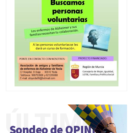
ÚLTIMO
Sondeo de OPINIÓN