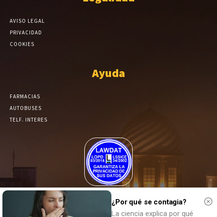
AVISO LEGAL
PRIVACIDAD
COOKIES
Ayuda
FARMACIAS
AUTOBUSES
TELF. INTERES
El Periódico de Yecla alcanza un grado más de compromiso en el
tratamiento de sus datos.
¿Por qué se contagia?
La ciencia explica por qué