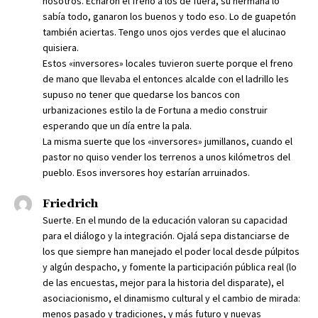
nosotros. Echaron el freno a los de fuera, su hermana lo
sabía todo, ganaron los buenos y todo eso. Lo de guapetón
también aciertas. Tengo unos ojos verdes que el alucinao
quisiera.
Estos «inversores» locales tuvieron suerte porque el freno
de mano que llevaba el entonces alcalde con el ladrillo les
supuso no tener que quedarse los bancos con
urbanizaciones estilo la de Fortuna a medio construir
esperando que un día entre la pala.
La misma suerte que los «inversores» jumillanos, cuando el
pastor no quiso vender los terrenos a unos kilómetros del
pueblo. Esos inversores hoy estarían arruinados.
Friedrich
Suerte. En el mundo de la educación valoran su capacidad
para el diálogo y la integración. Ojalá sepa distanciarse de
los que siempre han manejado el poder local desde púlpitos
y algún despacho, y fomente la participación pública real (lo
de las encuestas, mejor para la historia del disparate), el
asociacionismo, el dinamismo cultural y el cambio de mirada:
menos pasado y tradiciones, y más futuro y nuevas