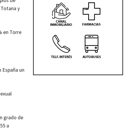
ipios de
 Totana y
% en Torre
n España un
sexual
en grado de
055 a