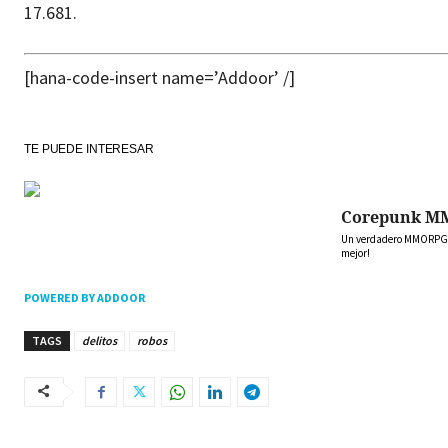
17.681.
[hana-code-insert name=’Addoor’ /]
TE PUEDE INTERESAR
Corepunk M
Un verdadero MMORPG de
mejor!
POWERED BY ADDOOR
TAGS
delitos
robos