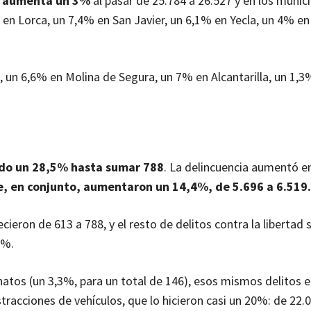
es aumenta un 3%
al pasar de 25.784 a 26.527 y en los munic
n Lorca, un 7,4% en San Javier, un 6,1% en Yecla, un 4% en
 un 6,6% en Molina de Segura, un 7% en Alcantarilla, un 1,3
cido un 28,5% hasta sumar 788
. La delincuencia aumentó e
ue, en conjunto, aumentaron un 14,4%, de 5.696 a 6.519.
eron de 613 a 788, y el resto de delitos contra la libertad 
7%.
natos (un 3,3%, para un total de 146), esos mismos delitos 
tracciones de vehículos, que lo hicieron casi un 20%: de 22.