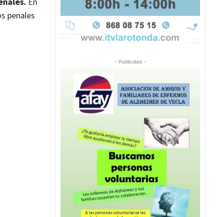
enales.
En
os penales
- Publicidad -