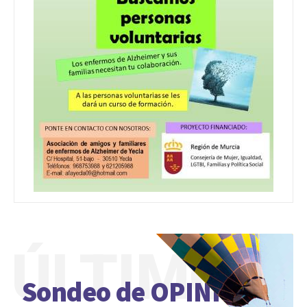
ÚLTIMO
Sondeo de OPINIÓN