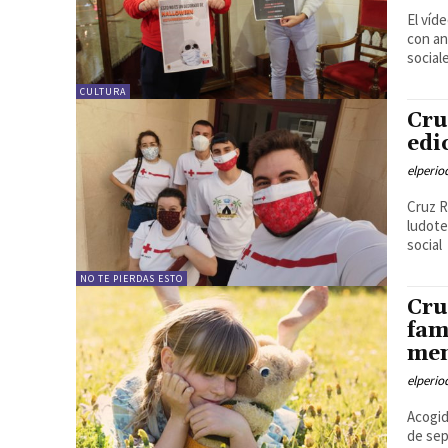
El víd
con an
social
CULTURA
Cru
edi
elperi
Cruz R
ludote
social
NO TE PIERDAS ESTO
Cru
fam
men
elperi
Acogid
de sep