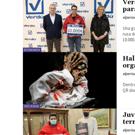
Ver
par
elperi
Una go
rusa d
10.000.
ECONOMÍA
Hal
org
elperi
Dentro
QR don
SOCIEDAD
Juv
ter
elperi