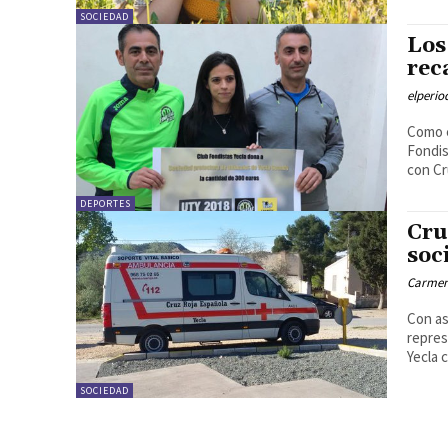
SOCIEDAD
Los
rec
elperi
Como e
Fondis
con Cr
DEPORTES
Cru
soc
Carmen
Con as
repres
Yecla 
SOCIEDAD