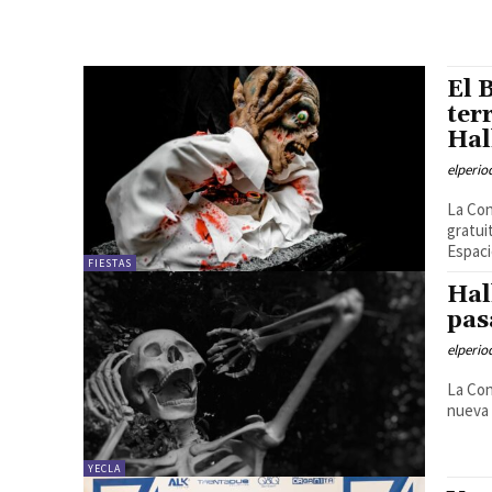
El 
ter
Hal
elperi
La Con
gratui
Espacio
FIESTAS
Hal
pas
elperi
La Con
nueva 
YECLA