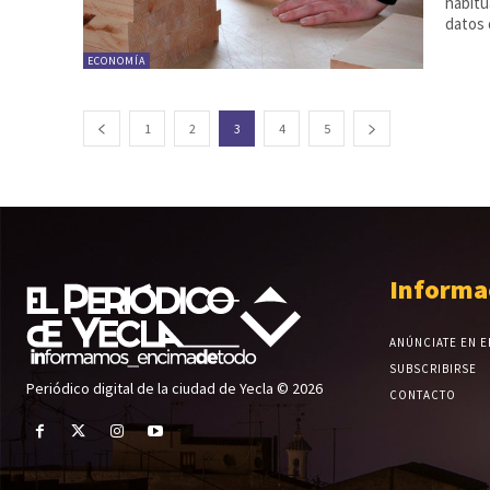
habitu
datos d
ECONOMÍA
1
2
3
4
5
Informa
ANÚNCIATE EN E
SUBSCRIBIRSE
Periódico digital de la ciudad de Yecla © 2026
CONTACTO