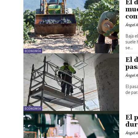
El 
mue
con
Ángel A
Baja e
suele 
se...
ECONOMÍA
El 
pas
Ángel A
El pas
de par
ECONOMÍA
El 
dur
Ángel A