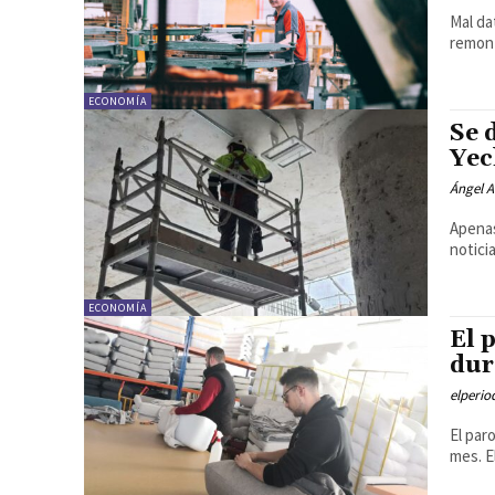
Mal da
remont
ECONOMÍA
Se 
Yec
Ángel A
Apenas
notici
ECONOMÍA
El 
dur
elperi
El par
mes. E