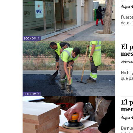
Ángel A
Fuerte
datos 
ECONOMÍA
El 
mes
elperi
No hay
que pa
ECONOMÍA
El 
men
Ángel A
De nue