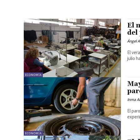
El 
del
Ángel A
El ver
julio 
ECONOMÍA
May
par
Inma Al
El par
experi
ECONOMÍA