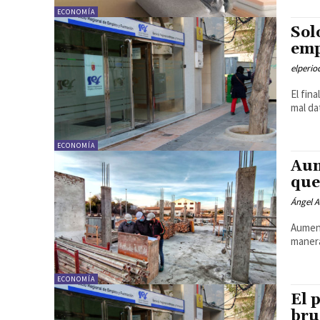
ECONOMÍA
Sol
emp
elperi
El fin
mal da
ECONOMÍA
Aum
que
Ángel A
Aument
manera
ECONOMÍA
El 
bru