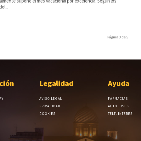
almente supone el mes vacacional por excelencia. Según los
el...
Página 3 de 5
ción
Legalidad
Ayuda
PY
AVISO LEGAL
FARMACIAS
PRIVACIDAD
AUTOBUSES
COOKIES
TELF. INTERES