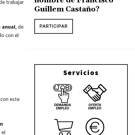
nombre de Francisco
de trabajar
Guillem Castaño?
 anual
, de
PARTICIPAR
do con el
Servicios
 con este
ón
 el