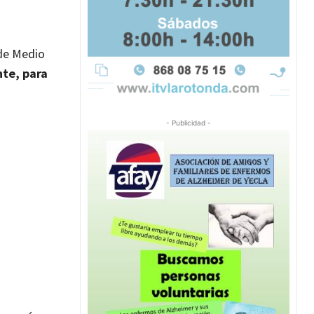
 de Medio
te, para
- Publicidad -