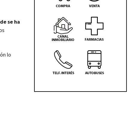
nde se ha
ros
ón lo