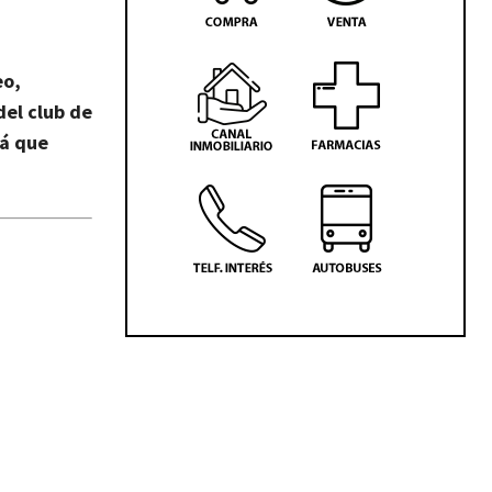
eo,
del club de
rá que