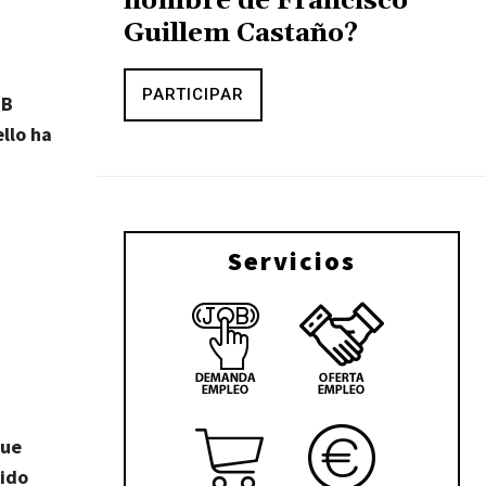
nombre de Francisco
Guillem Castaño?
PARTICIPAR
 B
llo ha
Servicios
ue
sido