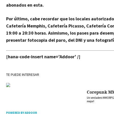
abonados en esta.
Por último, cabe recordar que los locales autorizad
Cafetería Memphis, Cafetería Picasso, Cafetería Conc
19:00 a 20:30 horas. Asimismo, los pases para desemp
presentar fotocopia del paro, del DNI y una fotograf
[hana-code-insert name=’Addoor’ /]
TE PUEDE INTERESAR
Corepunk M
Un verdadero MMORPG de
mejor!
POWERED BY ADDOOR