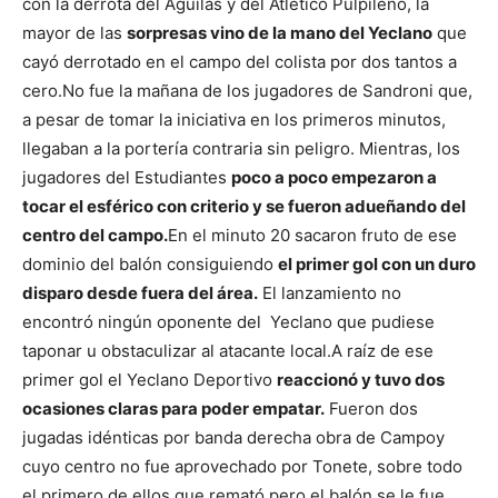
con la derrota del Águilas y del Atlético Pulpileño, la
mayor de las
sorpresas vino de la mano del Yeclano
que
cayó derrotado en el campo del colista por dos tantos a
cero.
No fue la mañana de los jugadores de Sandroni que,
a pesar de tomar la iniciativa en los primeros minutos,
llegaban a la portería contraria sin peligro. Mientras, los
jugadores del Estudiantes
poco a poco empezaron a
tocar el esférico con criterio y se fueron adueñando del
centro del campo.
En el minuto 20 sacaron fruto de ese
dominio del balón consiguiendo
el primer gol con un duro
disparo desde fuera del área.
El lanzamiento no
encontró ningún oponente del Yeclano que pudiese
taponar u obstaculizar al atacante local.
A raíz de ese
primer gol el Yeclano Deportivo
reaccionó y tuvo dos
ocasiones claras para poder empatar.
Fueron dos
jugadas idénticas por banda derecha obra de Campoy
cuyo centro no fue aprovechado por Tonete, sobre todo
el primero de ellos que remató pero el balón se le fue