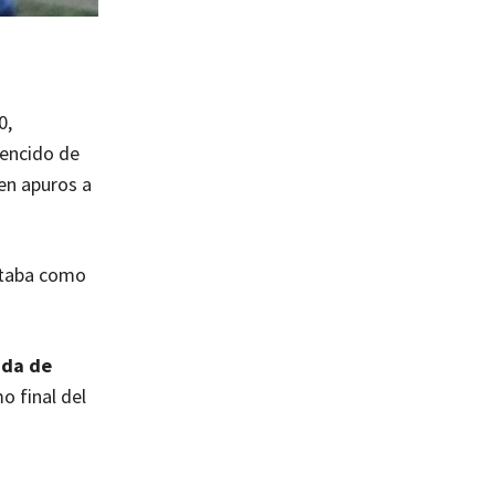
0,
vencido de
en apuros a
ntaba como
ada de
o final del