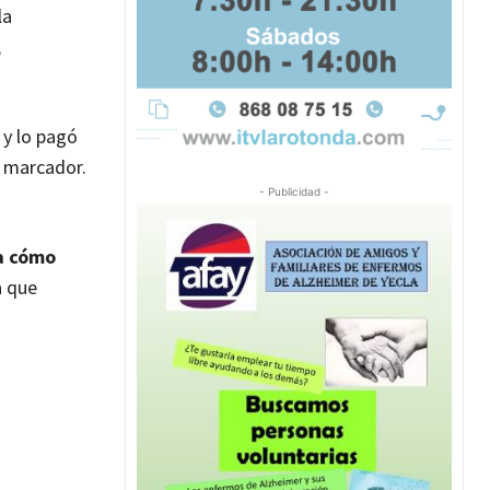
la
,
 y lo pagó
l marcador.
- Publicidad -
ía cómo
a que