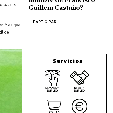
nombre de Francisco
e tocar en
Guillem Castaño?
PARTICIPAR
z. Y es que
il de
Servicios