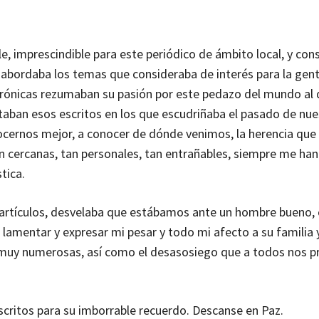
, imprescindible para este periódico de ámbito local, y con
y abordaba los temas que consideraba de interés para la gen
 crónicas rezumaban su pasión por este pedazo del mundo al
ban esos escritos en los que escudriñaba el pasado de nues
ocernos mejor, a conocer de dónde venimos, la herencia que
an cercanas, tan personales, tan entrañables, siempre me han
tica.
 artículos, desvelaba que estábamos ante un hombre bueno, 
lamentar y expresar mi pesar y todo mi afecto a su familia 
n muy numerosas, así como el desasosiego que a todos nos p
critos para su imborrable recuerdo. Descanse en Paz.