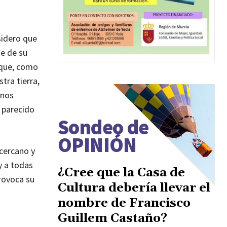
sidero que
te de su
 que, como
tra tierra,
 nos
 parecido
Sondeo de
OPINIÓN
cercano y
y a todas
¿Cree que la Casa de
rovoca su
Cultura debería llevar el
nombre de Francisco
Guillem Castaño?