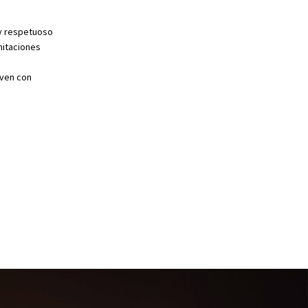
 y respetuoso
mitaciones
oven con