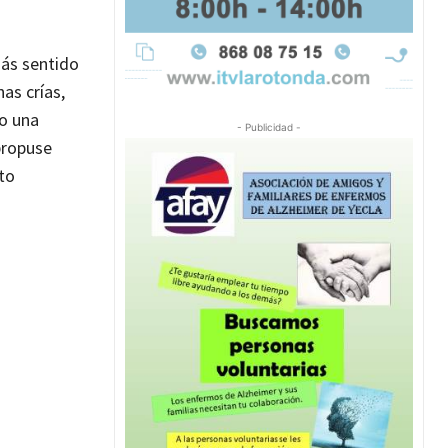
más sentido
as crías,
o una
- Publicidad -
propuse
to