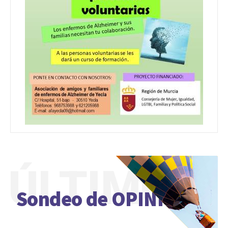
ÚLTIMO
Sondeo de OPINIÓN