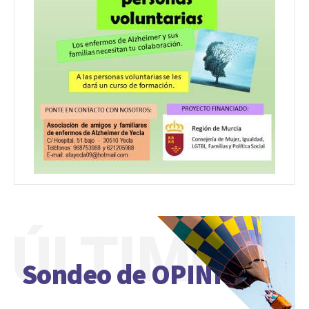
ÚLTIMO
Sondeo de OPINIÓN