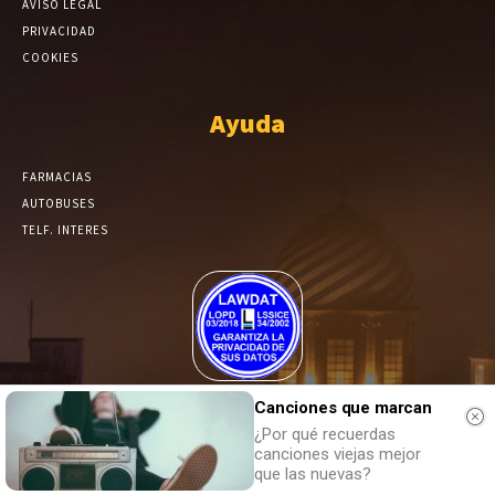
AVISO LEGAL
PRIVACIDAD
COOKIES
Ayuda
FARMACIAS
AUTOBUSES
TELF. INTERES
El Periódico de Yecla alcanza un grado más de compromiso en el
Canciones que marcan
tratamiento de sus datos.
¿Por qué recuerdas
canciones viejas mejor
que las nuevas?