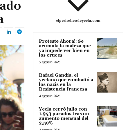
bado
a
elperiodicodeyecla.com
Proteste Ahora!: Se
acumula la maleza que
ya impede ver bien en
los cruces
5 agosto 2026
Rafael Gandía, el
yeclano que combatió a
los nazis en la
Resistencia francesa
4 agosto 2026
Yecla cerró julio con
1.943 parados tras un
aumento mensual del
2,59%
4 agosto 2026