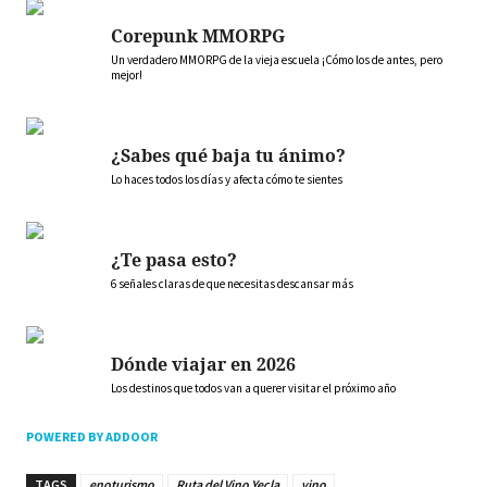
Corepunk MMORPG
Un verdadero MMORPG de la vieja escuela ¡Cómo los de antes, pero
mejor!
¿Sabes qué baja tu ánimo?
Lo haces todos los días y afecta cómo te sientes
¿Te pasa esto?
6 señales claras de que necesitas descansar más
Dónde viajar en 2026
Los destinos que todos van a querer visitar el próximo año
POWERED BY ADDOOR
TAGS
enoturismo
Ruta del Vino Yecla
vino