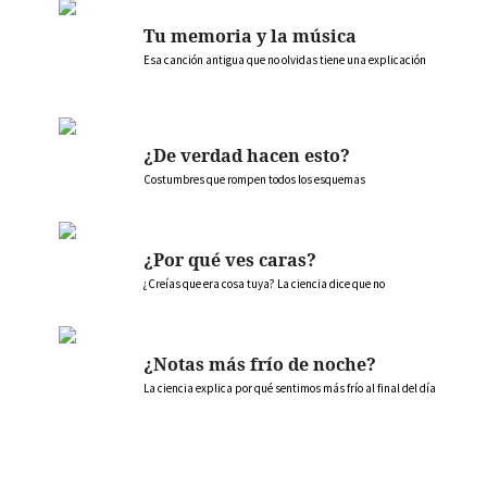
Tu memoria y la música
Esa canción antigua que no olvidas tiene una explicación
¿De verdad hacen esto?
Costumbres que rompen todos los esquemas
¿Por qué ves caras?
¿Creías que era cosa tuya? La ciencia dice que no
¿Notas más frío de noche?
La ciencia explica por qué sentimos más frío al final del día