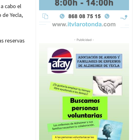
 a cabo el
o de Yecla,
as reservas
- Publicidad -