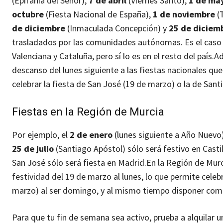
(Epifanía del Señor),
7 de abril
(Viernes Santo),
1 de ma
octubre
(Fiesta Nacional de España),
1 de noviembre
(
de diciembre
(Inmaculada Concepción) y
25 de diciem
trasladados por las comunidades autónomas. Es el caso d
Valenciana y Cataluña, pero sí lo es en el resto del país.
Ad
descanso del lunes siguiente a las fiestas nacionales que
celebrar la fiesta de San José (19 de marzo) o la de Santi
Fiestas en la Región de Murcia
Por ejemplo, el
2 de enero
(lunes siguiente a Año Nuevo) 
25 de julio
(Santiago Apóstol) sólo será festivo en Castill
San José sólo será fiesta en Madrid.
En la Región de Murc
festividad del 19 de marzo al lunes, lo que permite celeb
marzo) al ser domingo, y al mismo tiempo disponer como 
Para que tu fin de semana sea activo, prueba a alquilar