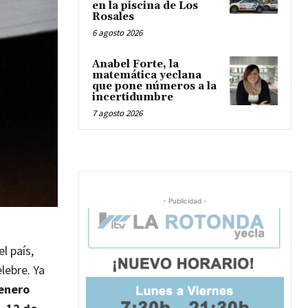
en la piscina de Los
Rosales
6 agosto 2026
Anabel Forte, la
matemática yeclana
que pone números a la
incertidumbre
7 agosto 2026
- Publicidad -
l país,
lebre. Ya
enero