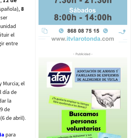
),
12 de
spañola),
8
 ser
munidad
tuir el
ir entre
- Publicidad -
 Murcia; el
l día de
ar la
19 de
(6 de abril).
ia
para