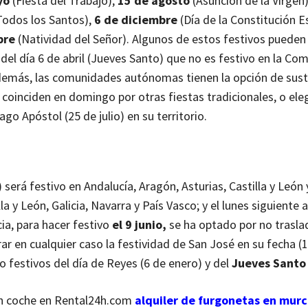
yo
(Fiesta del Trabajo),
15 de agosto
(Asunción de la Virgen
Todos los Santos),
6 de diciembre
(Día de la Constitución E
bre
(Natividad del Señor).
Algunos de estos festivos pueden
el día 6 de abril (Jueves Santo) que no es festivo en la Co
emás, las comunidades autónomas tienen la opción de susti
 coinciden en domingo por otras fiestas tradicionales, o eleg
ago Apóstol (25 de julio) en su territorio.
será festivo en Andalucía, Aragón, Asturias, Castilla y León y
a y León, Galicia, Navarra y País Vasco; y el lunes siguiente a
ia, para hacer festivo
el 9 junio,
se ha optado por no traslad
rar en cualquier caso la festividad de San José en su fecha (
festivos del día de Reyes (6 de enero) y del
Jueves Santo
 un coche en Rental24h.com
alquiler de furgonetas en murc