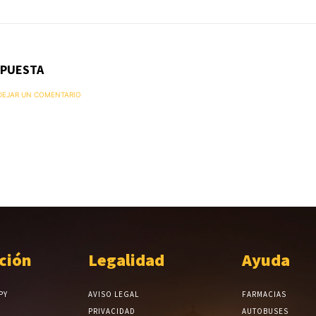
SPUESTA
 DEJAR UN COMENTARIO
ción
Legalidad
Ayuda
PY
AVISO LEGAL
FARMACIAS
PRIVACIDAD
AUTOBUSES