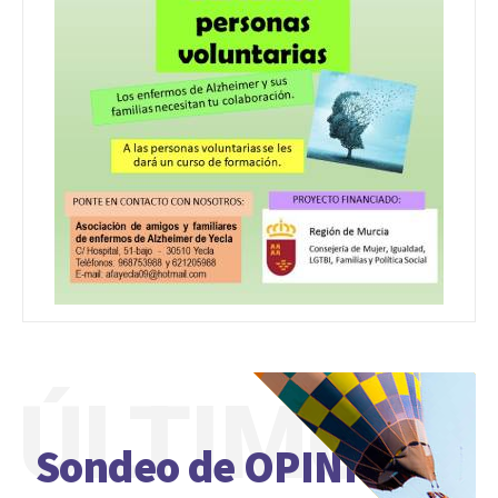
ÚLTIMO
Sondeo de OPINIÓN