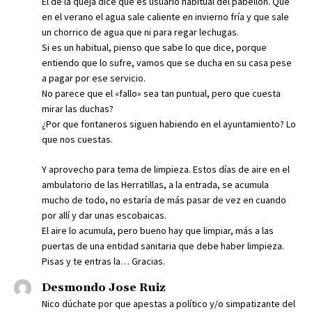
El de la queja dice que es usuario habitual del pabellón. Que
en el verano el agua sale caliente en invierno fría y que sale
un chorrico de agua que ni para regar lechugas.
Si es un habitual, pienso que sabe lo que dice, porque
entiendo que lo sufre, vamos que se ducha en su casa pese
a pagar por ese servicio.
No parece que el «fallo» sea tan puntual, pero que cuesta
mirar las duchas?
¿Por que fontaneros siguen habiendo en el ayuntamiento? Lo
que nos cuestas.
Y aprovecho para tema de limpieza. Estos días de aire en el
ambulatorio de las Herratillas, a la entrada, se acumula
mucho de todo, no estaría de más pasar de vez en cuando
por allí y dar unas escobaicas.
El aire lo acumula, pero bueno hay que limpiar, más a las
puertas de una entidad sanitaria que debe haber limpieza.
Pisas y te entras la… Gracias.
Desmondo Jose Ruiz
Nico dúchate por que apestas a político y/o simpatizante del