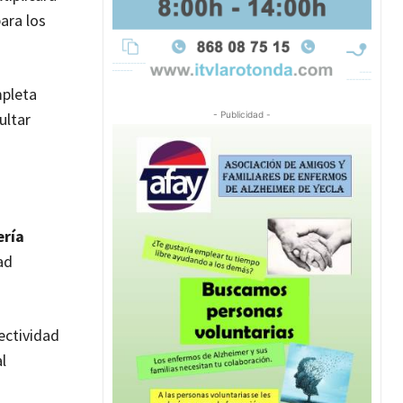
ara los
mpleta
ultar
- Publicidad -
ería
ad
ectividad
l