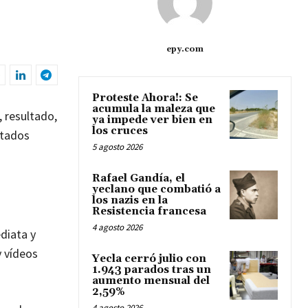
epy.com
Proteste Ahora!: Se
acumula la maleza que
, resultado,
ya impede ver bien en
los cruces
stados
5 agosto 2026
Rafael Gandía, el
yeclano que combatió a
los nazis en la
Resistencia francesa
4 agosto 2026
ediata y
y vídeos
Yecla cerró julio con
1.943 parados tras un
aumento mensual del
2,59%
4 agosto 2026