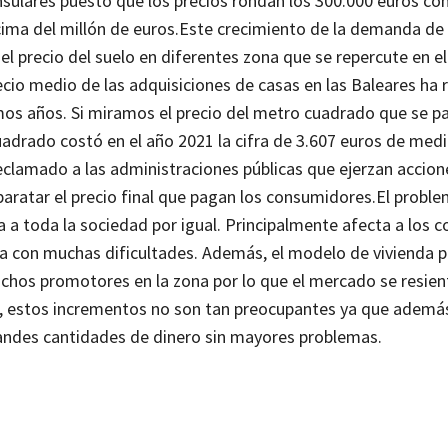
 insulares puesto que los precios rondan los 300.000 euros c
ma del millón de euros.
Este crecimiento de la demanda de
l precio del suelo en diferentes zona que se repercute en el
ecio medio de las adquisiciones de casas en las Baleares ha 
imos años. Si miramos el precio del metro cuadrado que se p
drado costó en el año 2021 la cifra de 3.607 euros de medi
reclamado a las administraciones públicas que ejerzan accio
baratar el precio final que pagan los consumidores.
El proble
 a toda la sociedad por igual. Principalmente afecta a los c
a con muchas dificultades.
Además, el modelo de vivienda 
chos promotores en la zona por lo que el mercado se resien
or, estos incrementos no son tan preocupantes ya que adem
grandes cantidades de dinero sin mayores problemas.