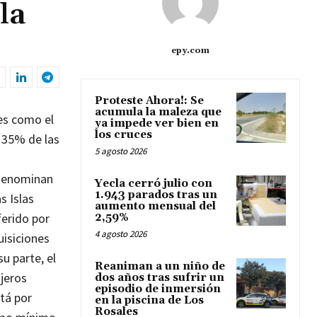
la
epy.com
Proteste Ahora!: Se
acumula la maleza que
res como el
ya impede ver bien en
los cruces
l 35% de las
5 agosto 2026
 denominan
Yecla cerró julio con
1.943 parados tras un
s Islas
aumento mensual del
ferido por
2,59%
4 agosto 2026
uisiciones
su parte, el
Reaniman a un niño de
njeros
dos años tras sufrir un
episodio de inmersión
stá por
en la piscina de Los
Rosales