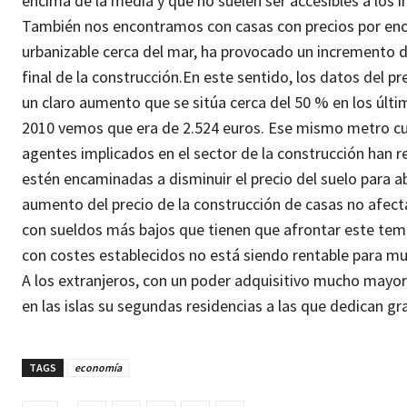
encima de la media y que no suelen ser accesibles a los
También nos encontramos con casas con precios por enci
urbanizable cerca del mar, ha provocado un incremento de
final de la construcción.
En este sentido, los datos del pr
un claro aumento que se sitúa cerca del 50 % en los últ
2010 vemos que era de 2.524 euros. Ese mismo metro cua
agentes implicados en el sector de la construcción han 
estén encaminadas a disminuir el precio del suelo para a
aumento del precio de la construcción de casas no afecta
con sueldos más bajos que tienen que afrontar este tem
con costes establecidos no está siendo rentable para mu
A los extranjeros, con un poder adquisitivo mucho may
en las islas su segundas residencias a las que dedican 
TAGS
economía