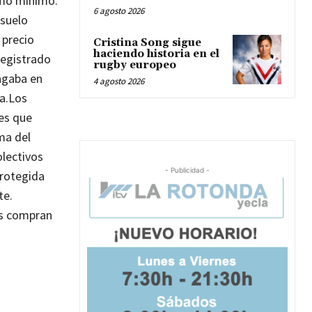
omo mínimo.
6 agosto 2026
 suelo
 precio
Cristina Song sigue
haciendo historia en el
registrado
rugby europeo
agaba en
4 agosto 2026
a.
Los
nes que
ma del
olectivos
- Publicidad -
protegida
te.
ás compran