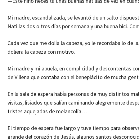
—Este niño necesita unas buenas natillas de vez en cuand
Mi madre, escandalizada, se levantó de un salto dispuest
Natillas dos o tres días por semana y una buena bici. C
Cada vez que me dolía la cabeza, yo le recordaba lo de
doliera la cabeza con motivo.
Mi madre y mi abuela, en complicidad y descontentas con
de Villena que contaba con el beneplácito de mucha gent
En la sala de espera había personas de muy distintos ma
visitas, lisiados que salían caminando alegremente despu
tristes aquejadas de melancolía…
El tiempo de espera fue largo y tuve tiempo para observ
grande del corazón de Jesús, algunos santos desconocid