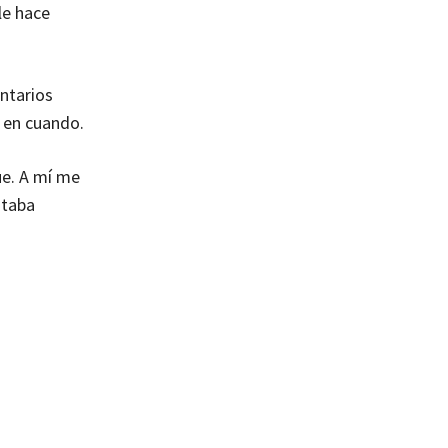
le hace
entarios
z en cuando.
ue. A mí me
staba