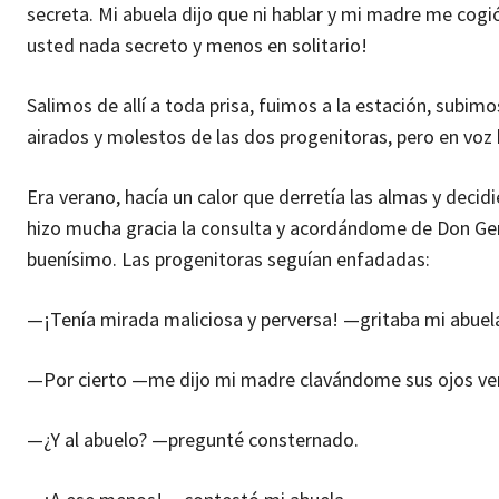
secreta. Mi abuela dijo que ni hablar y mi madre me cogió
usted nada secreto y menos en solitario!
Salimos de allí a toda prisa, fuimos a la estación, subimo
airados y molestos de las dos progenitoras, pero en voz 
Era verano, hacía un calor que derretía las almas y decid
hizo mucha gracia la consulta y acordándome de Don Germ
buenísimo. Las progenitoras seguían enfadadas:
—¡Tenía mirada maliciosa y perversa! —gritaba mi abuela
—Por cierto —me dijo mi madre clavándome sus ojos verd
—¿Y al abuelo? —pregunté consternado.