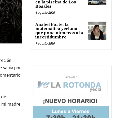
en la piscina de Los
Rosales
6 agosto 2026
Anabel Forte, la
matemática yeclana
que pone números a la
incertidumbre
7 agosto 2026
recién
e sabía por
 comentario
- Publicidad -
y de
, mi madre