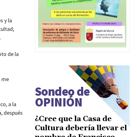
s y la
ultad;
.
oto de la
ol me
Sondeo de
OPINIÓN
o, a la
a, después
¿Cree que la Casa de
Cultura debería llevar el