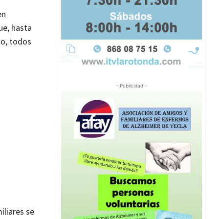
en
ue, hasta
go, todos
- Publicidad -
iliares se