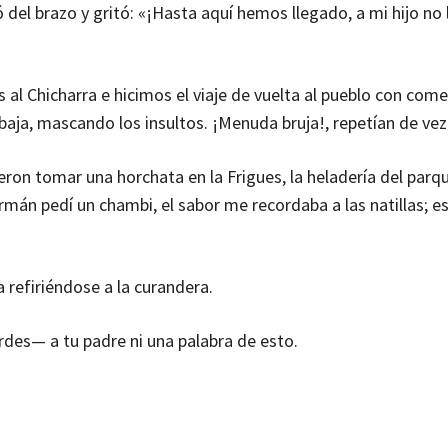
 del brazo y gritó: «¡Hasta aquí hemos llegado, a mi hijo no 
s al Chicharra e hicimos el viaje de vuelta al pueblo con com
baja, mascando los insultos. ¡Menuda bruja!, repetían de ve
ieron tomar una horchata en la Frigues, la heladería del parq
án pedí un chambi, el sabor me recordaba a las natillas; e
 refiriéndose a la curandera.
es— a tu padre ni una palabra de esto.