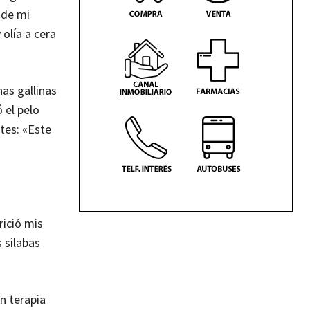
nde mi
olía a cera
as gallinas
 el pelo
tes: «Este
rició mis
 silabas
n terapia