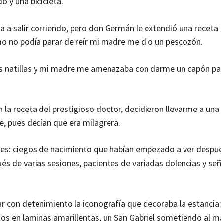
o y una bicicleta.
a a salir corriendo, pero don Germán le extendió una receta 
omo no podía parar de reír mi madre me dio un pescozón.
 las natillas y mi madre me amenazaba con darme un capón p
 la receta del prestigioso doctor, decidieron llevarme a una
e, pues decían que era milagrera.
les: ciegos de nacimiento que habían empezado a ver despué
és de varias sesiones, pacientes de variadas dolencias y se
ar con detenimiento la iconografía que decoraba la estancia:
os en laminas amarillentas, un San Gabriel sometiendo al m