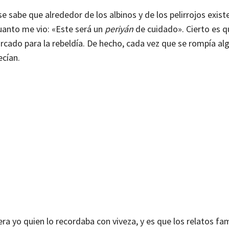
e sabe que alrededor de los albinos y de los pelirrojos exist
cuanto me vio: «Este será un
periyán
de cuidado». Cierto es q
cado para la rebeldía. De hecho, cada vez que se rompía al
ecían.
a yo quien lo recordaba con viveza, y es que los relatos fam