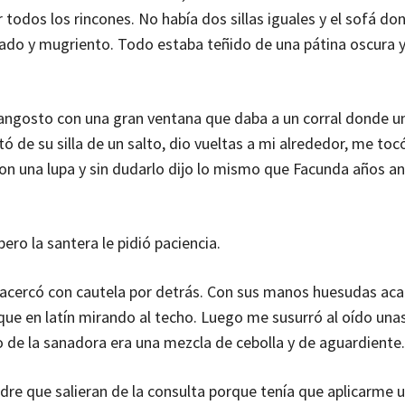
 todos los rincones. No había dos sillas iguales y el sofá do
o y mugriento. Todo estaba teñido de una pátina oscura y 
 angosto con una gran ventana que daba a un corral donde un
ó de su silla de un salto, dio vueltas a mi alrededor, me tocó
 con una lupa y sin dudarlo dijo lo mismo que Facunda años an
ero la santera le pidió paciencia.
acercó con cautela por detrás. Con sus manos huesudas aca
ue en latín mirando al techo. Luego me susurró al oído unas
nto de la sanadora era una mezcla de cebolla y de aguardiente.
adre que salieran de la consulta porque tenía que aplicarme u