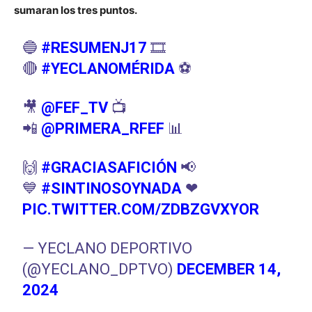
sumaran los tres puntos.
🔵
#RESUMENJ17
🎞
🔴
#YECLANOMÉRIDA
⚽️
🎥
@FEF_TV
📺
📲
@PRIMERA_RFEF
📊
🙌
#GRACIASAFICIÓN
📢
💙
#SINTINOSOYNADA
❤
PIC.TWITTER.COM/ZDBZGVXYOR
— YECLANO DEPORTIVO
(@YECLANO_DPTVO)
DECEMBER 14,
2024