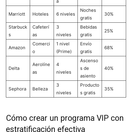
a
Noches
Marriott
Hoteles
6 niveles
30%
gratis
Starbuck
Cafeterí
3
Bebidas
25%
s
as
niveles
gratis
Comerci
1 nivel
Envío
Amazon
68%
o
(Prime)
gratis
Ascenso
Aerolíne
4
Delta
s de
40%
as
niveles
asiento
3
Producto
Sephora
Belleza
35%
niveles
s gratis
Cómo crear un programa VIP con
estratificación efectiva