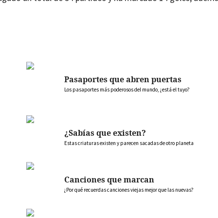
Pasaportes que abren puertas
Los pasaportes más poderosos del mundo, ¿está el tuyo?
¿Sabías que existen?
Estas criaturas existen y parecen sacadas de otro planeta
Canciones que marcan
¿Por qué recuerdas canciones viejas mejor que las nuevas?