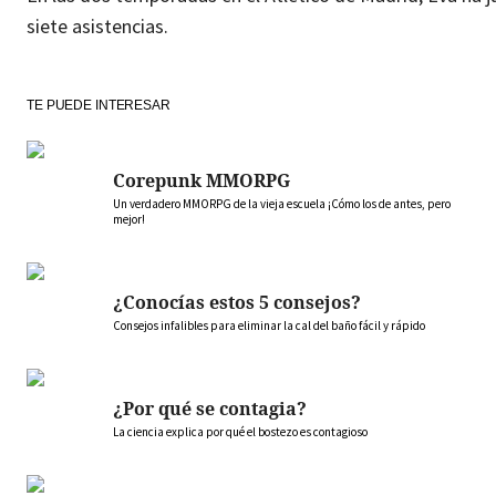
siete asistencias.
TE PUEDE INTERESAR
Corepunk MMORPG
Un verdadero MMORPG de la vieja escuela ¡Cómo los de antes, pero
mejor!
¿Conocías estos 5 consejos?
Consejos infalibles para eliminar la cal del baño fácil y rápido
¿Por qué se contagia?
La ciencia explica por qué el bostezo es contagioso