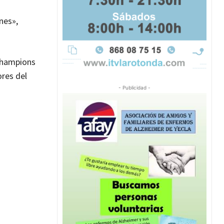
nes»,
 Champions
ores del
- Publicidad -