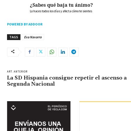
¿Sabes qué baja tu ánimo?
Lo haces todos los días y afecta cómo te sientes
POWERED BY ADDOOR
TAGS
Eva Navarro
ART. ANTERIOR
La SD Hispania consigue repetir el ascenso a
Segunda Nacional