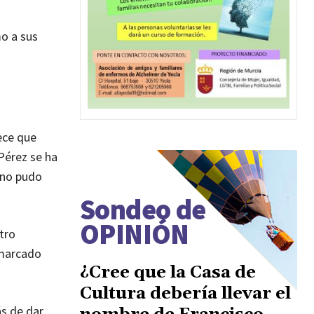
mo a sus
ece que
 Pérez se ha
 no pudo
Sondeo de
OPINIÓN
atro
 marcado
¿Cree que la Casa de
Cultura debería llevar el
ás de dar