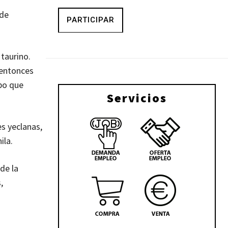
 de
PARTICIPAR
 taurino.
 entonces
ubo que
Servicios
es yeclanas,
ila.
de la
,