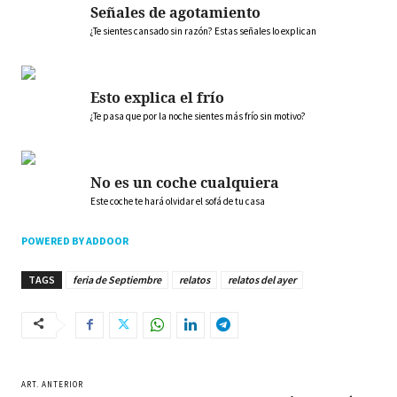
Señales de agotamiento
¿Te sientes cansado sin razón? Estas señales lo explican
Esto explica el frío
¿Te pasa que por la noche sientes más frío sin motivo?
No es un coche cualquiera
Este coche te hará olvidar el sofá de tu casa
POWERED BY ADDOOR
TAGS
feria de Septiembre
relatos
relatos del ayer
ART. ANTERIOR