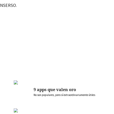
/INSERSO.
9 apps que valen oro
No son populares, pero sí extraordinariamente útiles