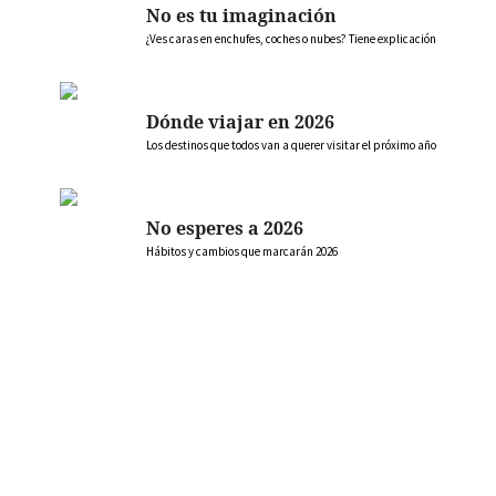
No es tu imaginación
¿Ves caras en enchufes, coches o nubes? Tiene explicación
Dónde viajar en 2026
Los destinos que todos van a querer visitar el próximo año
No esperes a 2026
Hábitos y cambios que marcarán 2026